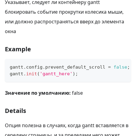
Указывает, следует ли контейнеру gantt
блокировать событие прокрутки колесика мыши,
или должно распространяться вверх до элемента
окна
Example
gantt
.
config
.
prevent_default_scroll
=
false
;
gantt
.
init
(
'gantt_here'
)
;
Значение по умолчанию:
false
Details
Опция полезна в случаях, когда gantt вставляется в
середину страницы, и за пределами него может