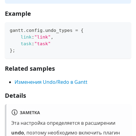
Example
gantt
.
config
.
undo_types
=
{
link
:
"link"
,
task
:
"task"
}
;
Related samples
Изменения Undo/Redo в Gantt
Details
ЗАМЕТКА
Эта настройка определяется в расширении
undo
, поэтому необходимо включить плагин