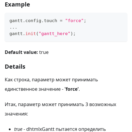
Example
gantt
.
config
.
touch
=
"force"
;
...
gantt
.
init
(
"gantt_here"
)
;
Default value:
true
Details
Как строка, параметр может принимать
единственное значение -
'force'
.
Итак, параметр может принимать 3 возможных
значения:
true
- dhtmlxGantt пытается определить