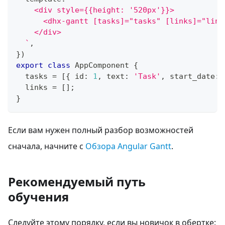
    <div style={{height: '520px'}}>
      <dhx-gantt [tasks]="tasks" [links]="link
    </div>
`
,
}
)
export
class
AppComponent
{
  tasks 
=
[
{
 id
:
1
,
 text
:
'Task'
,
 start_date
:
  links 
=
[
]
;
}
Если вам нужен полный разбор возможностей
сначала, начните с
Обзора Angular Gantt
.
Рекомендуемый путь
обучения
Следуйте этому порядку, если вы новичок в обертке: