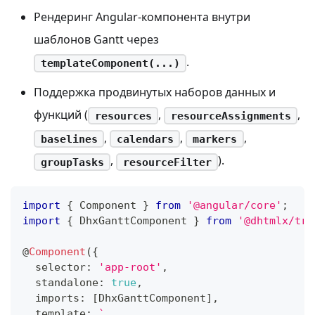
Рендеринг Angular-компонента внутри
шаблонов Gantt через
.
templateComponent(...)
Поддержка продвинутых наборов данных и
функций (
,
,
resources
resourceAssignments
,
,
,
baselines
calendars
markers
,
).
groupTasks
resourceFilter
import
{
 Component 
}
from
'@angular/core'
;
import
{
 DhxGanttComponent 
}
from
'@dhtmlx/tri
@
Component
(
{
  selector
:
'app-root'
,
  standalone
:
true
,
  imports
:
[
DhxGanttComponent
]
,
  template
:
`