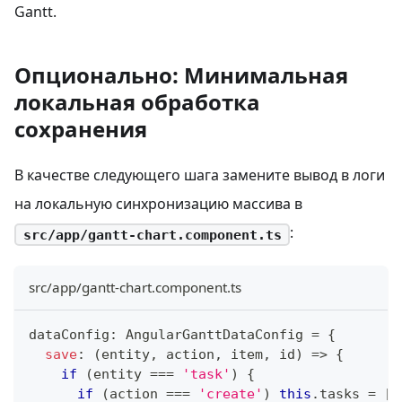
Gantt.
Опционально: Минимальная
локальная обработка
сохранения
В качестве следующего шага замените вывод в логи
на локальную синхронизацию массива в
:
src/app/gantt-chart.component.ts
src/app/gantt-chart.component.ts
dataConfig
:
 AngularGanttDataConfig 
=
{
save
:
(
entity
,
 action
,
 item
,
 id
)
=>
{
if
(
entity 
===
'task'
)
{
if
(
action 
===
'create'
)
this
.
tasks 
=
[
.