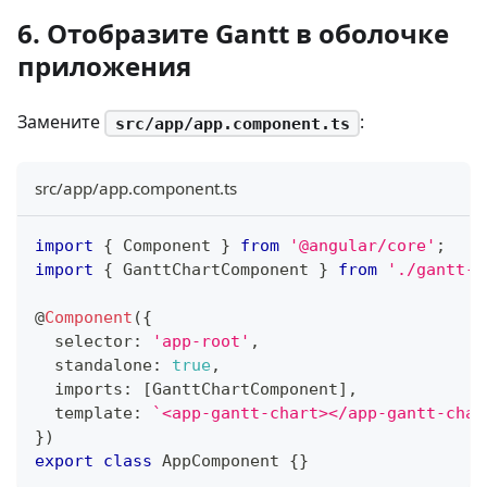
6. Отобразите Gantt в оболочке
приложения
Замените
:
src/app/app.component.ts
src/app/app.component.ts
import
{
 Component 
}
from
'@angular/core'
;
import
{
 GanttChartComponent 
}
from
'./gantt-c
@
Component
(
{
  selector
:
'app-root'
,
  standalone
:
true
,
  imports
:
[
GanttChartComponent
]
,
  template
:
`
<app-gantt-chart></app-gantt-char
}
)
export
class
AppComponent
{
}