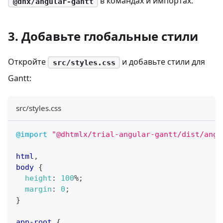
в командах и импортax.
@dhx/angular-gantt
3. Добавьте глобальные стили
Откройте
и добавьте стили для
src/styles.css
Gantt:
src/styles.css
@import
"@dhtmlx/trial-angular-gantt/dist/angu
html
,
body
{
height
:
100
%
;
margin
:
0
;
}
app-root
{