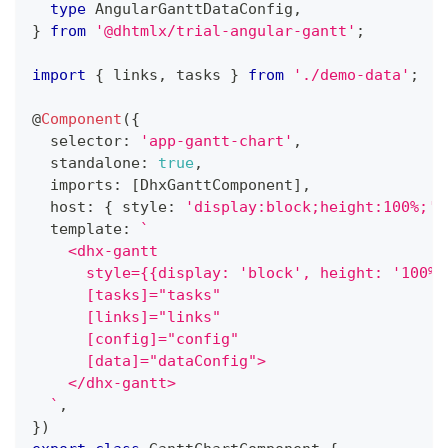
type
AngularGanttDataConfig
,
}
from
'@dhtmlx/trial-angular-gantt'
;
import
{
 links
,
 tasks 
}
from
'./demo-data'
;
@
Component
(
{
  selector
:
'app-gantt-chart'
,
  standalone
:
true
,
  imports
:
[
DhxGanttComponent
]
,
  host
:
{
 style
:
'display:block;height:100%;'
  template
:
`
    <dhx-gantt
      style={{display: 'block', height: '100%'
      [tasks]="tasks"
      [links]="links"
      [config]="config"
      [data]="dataConfig">
    </dhx-gantt>
`
,
}
)