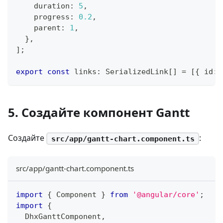
    duration
:
5
,
    progress
:
0.2
,
    parent
:
1
,
}
,
]
;
export
const
 links
:
 SerializedLink
[
]
=
[
{
 id
:
5. Создайте компонент Gantt
Создайте
:
src/app/gantt-chart.component.ts
src/app/gantt-chart.component.ts
import
{
 Component 
}
from
'@angular/core'
;
import
{
  DhxGanttComponent
,