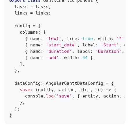
export
class
GanttChartComponent
{
  tasks 
=
 tasks
;
  links 
=
 links
;
  config 
=
{
    columns
:
[
{
 name
:
'text'
,
 tree
:
true
,
 width
:
'*'
}
{
 name
:
'start_date'
,
 label
:
'Start'
,
 al
{
 name
:
'duration'
,
 label
:
'Duration'
,
 a
{
 name
:
'add'
,
 width
:
44
}
,
]
,
}
;
  dataConfig
:
 AngularGanttDataConfig 
=
{
save
:
(
entity
,
 action
,
 item
,
 id
)
=>
{
console
.
log
(
'save'
,
{
 entity
,
 action
,
 it
}
,
}
;
}