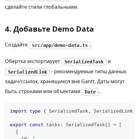
сделайте стили глобальными.
4. Добавьте Demo Data
Создайте
.
src/app/demo-data.ts
Обертка экспортирует
и
SerializedTask
- рекомендуемые типы данных
SerializedLink
задач/ссылок, хранящихся вне Gantt. Даты могут
быть строками или объектами
.
Date
import
type
{
 SerializedTask
,
 SerializedLink 
}
export
const
 tasks
:
 SerializedTask
[
]
=
[
{
    id
:
1
,