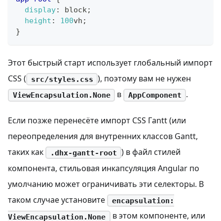
display
:
 block
;
height
:
100
vh
;
}
Этот быстрый старт использует глобальный импорт
CSS (
), поэтому вам не нужен
src/styles.css
в
.
ViewEncapsulation.None
AppComponent
Если позже перенесёте импорт CSS Гantt (или
переопределения для внутренних классов Gantt,
таких как
) в файл стилей
.dhx-gantt-root
компонента, стильовая инкапсуляция Angular по
умолчанию может ограничивать эти селекторы. В
таком случае установите
encapsulation:
в этом компоненте, или
ViewEncapsulation.None