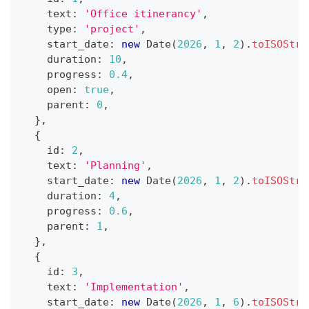
    text
:
'Office itinerancy'
,
    type
:
'project'
,
    start_date
:
new
Date
(
2026
,
1
,
2
)
.
toISOStri
    duration
:
10
,
    progress
:
0.4
,
    open
:
true
,
    parent
:
0
,
}
,
{
    id
:
2
,
    text
:
'Planning'
,
    start_date
:
new
Date
(
2026
,
1
,
2
)
.
toISOStri
    duration
:
4
,
    progress
:
0.6
,
    parent
:
1
,
}
,
{
    id
:
3
,
    text
:
'Implementation'
,
    start_date
:
new
Date
(
2026
,
1
,
6
)
.
toISOStri