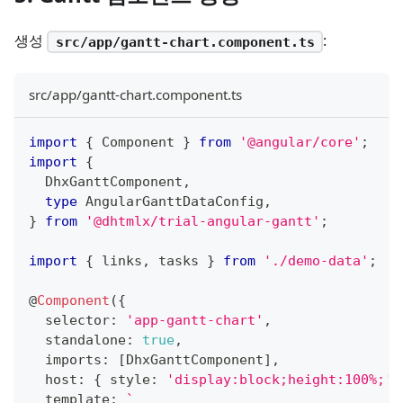
생성
:
src/app/gantt-chart.component.ts
src/app/gantt-chart.component.ts
import
{
 Component 
}
from
'@angular/core'
;
import
{
  DhxGanttComponent
,
type
AngularGanttDataConfig
,
}
from
'@dhtmlx/trial-angular-gantt'
;
import
{
 links
,
 tasks 
}
from
'./demo-data'
;
@
Component
(
{
  selector
:
'app-gantt-chart'
,
  standalone
:
true
,
  imports
:
[
DhxGanttComponent
]
,
  host
:
{
 style
:
'display:block;height:100%;'
  template
:
`