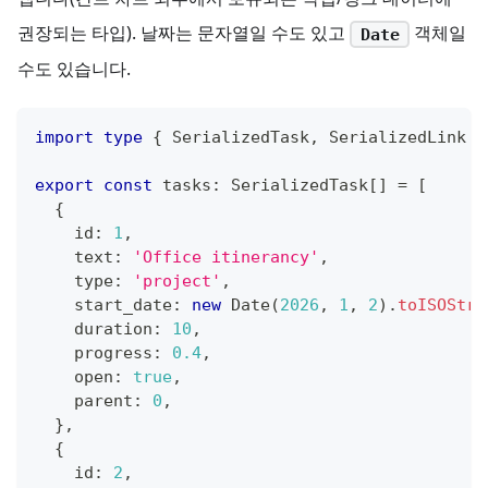
권장되는 타입). 날짜는 문자열일 수도 있고
객체일
Date
수도 있습니다.
import
type
{
 SerializedTask
,
 SerializedLink 
}
export
const
 tasks
:
 SerializedTask
[
]
=
[
{
    id
:
1
,
    text
:
'Office itinerancy'
,
    type
:
'project'
,
    start_date
:
new
Date
(
2026
,
1
,
2
)
.
toISOStri
    duration
:
10
,
    progress
:
0.4
,
    open
:
true
,
    parent
:
0
,
}
,
{
    id
:
2
,