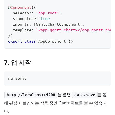
@
Component
(
{
  selector
:
'app-root'
,
  standalone
:
true
,
  imports
:
[
GanttChartComponent
]
,
  template
:
`
<app-gantt-chart></app-gantt-char
}
)
export
class
AppComponent
{
}
7. 앱 시작
ng serve
을 열면
를 통
http://localhost:4200
data.save
해 편집이 로깅되는 작동 중인 Gantt 차트를 볼 수 있습니
다.