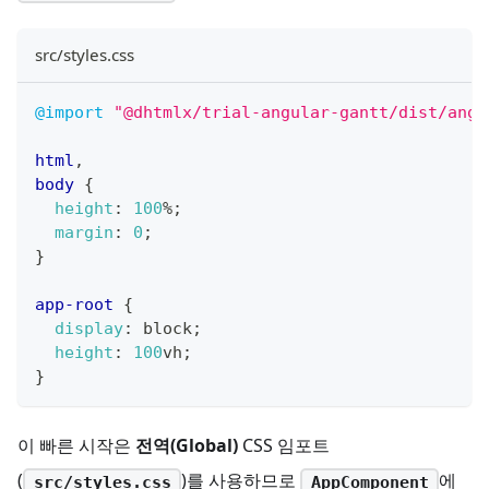
src/styles.css
@import
"@dhtmlx/trial-angular-gantt/dist/angu
html
,
body
{
height
:
100
%
;
margin
:
0
;
}
app-root
{
display
:
 block
;
height
:
100
vh
;
}
이 빠른 시작은
전역(Global)
CSS 임포트
(
)를 사용하므로
에
src/styles.css
AppComponent