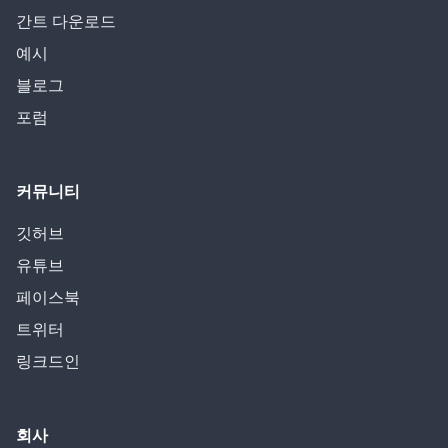
간트 다운로드
예시
블로그
포럼
커뮤니티
깃허브
유튜브
페이스북
트위터
링크드인
회사