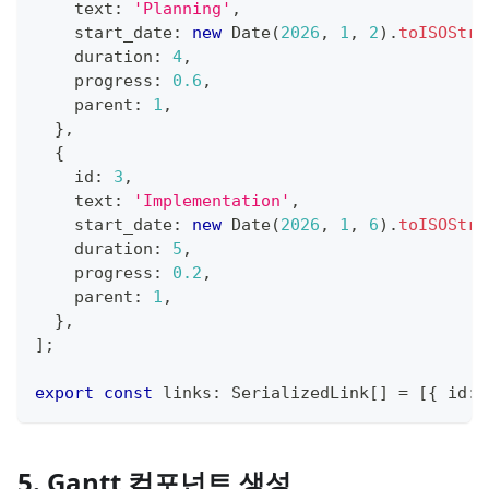
    text
:
'Planning'
,
    start_date
:
new
Date
(
2026
,
1
,
2
)
.
toISOStri
    duration
:
4
,
    progress
:
0.6
,
    parent
:
1
,
}
,
{
    id
:
3
,
    text
:
'Implementation'
,
    start_date
:
new
Date
(
2026
,
1
,
6
)
.
toISOStri
    duration
:
5
,
    progress
:
0.2
,
    parent
:
1
,
}
,
]
;
export
const
 links
:
 SerializedLink
[
]
=
[
{
 id
:
5. Gantt 컴포넌트 생성