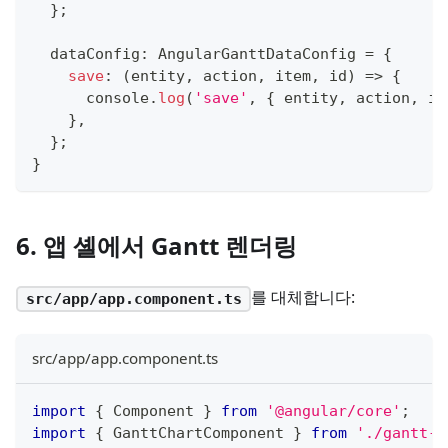
}
;
  dataConfig
:
 AngularGanttDataConfig 
=
{
save
:
(
entity
,
 action
,
 item
,
 id
)
=>
{
console
.
log
(
'save'
,
{
 entity
,
 action
,
 it
}
,
}
;
}
6. 앱 셸에서 Gantt 렌더링
를 대체합니다:
src/app/app.component.ts
src/app/app.component.ts
import
{
 Component 
}
from
'@angular/core'
;
import
{
 GanttChartComponent 
}
from
'./gantt-c