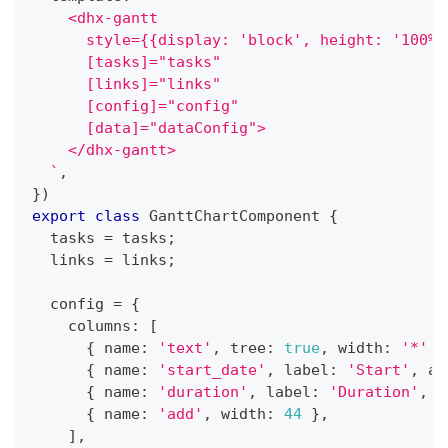
    <dhx-gantt
      style={{display: 'block', height: '100%'
      [tasks]="tasks"
      [links]="links"
      [config]="config"
      [data]="dataConfig">
    </dhx-gantt>
`
,
}
)
export
class
GanttChartComponent
{
  tasks 
=
 tasks
;
  links 
=
 links
;
  config 
=
{
    columns
:
[
{
 name
:
'text'
,
 tree
:
true
,
 width
:
'*'
}
{
 name
:
'start_date'
,
 label
:
'Start'
,
 al
{
 name
:
'duration'
,
 label
:
'Duration'
,
 a
{
 name
:
'add'
,
 width
:
44
}
,
]
,