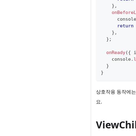
}
,
onBefore
consol
return
}
,
}
;
onReady
(
{
 
console
.
}
}
상호작용 동작에
요.
ViewCh