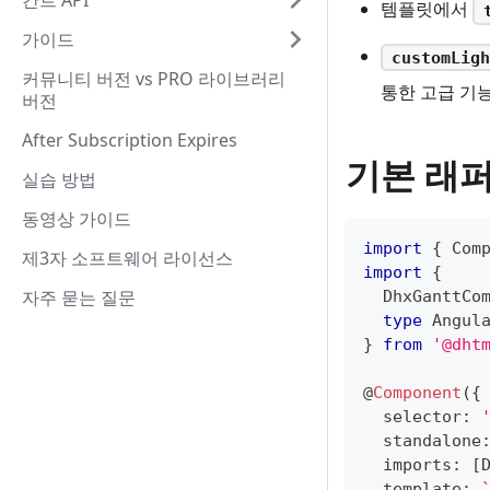
간트 API
템플릿에서
가이드
customLigh
커뮤니티 버전 vs PRO 라이브러리
통한 고급 기능
버전
After Subscription Expires
기본 래
실습 방법
동영상 가이드
import
{
 Com
제3자 소프트웨어 라이선스
import
{
자주 묻는 질문
  DhxGanttCo
type
Angul
}
from
'@dht
@
Component
(
{
  selector
:
  standalone
  imports
:
[
  template
: