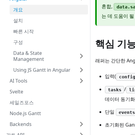
혼합,
data.s
개요
는 데 도움이 될
설치
빠른 시작
핵심 기
구성
Data & State
Management
래퍼는 간단한 Ang
Using JS Gantt in Angular
입력(
confi
AI Tools
/
tasks
li
Svelte
데이터 동기화
세일즈포스
단일
events
Node.js Gantt
Backends
초기화된 Ga