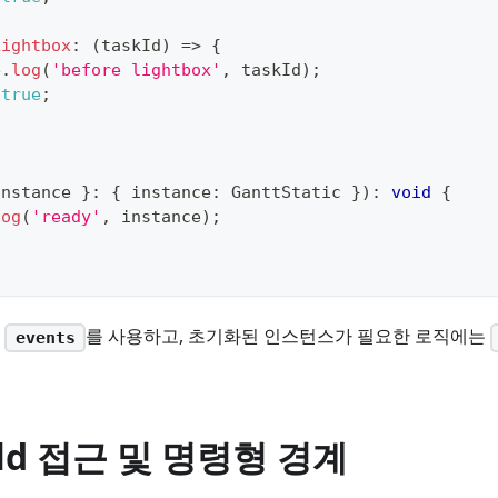
Lightbox
:
(
taskId
)
=>
{
e
.
log
(
'before lightbox'
,
 taskId
)
;
true
;
instance 
}
:
{
 instance
:
 GanttStatic 
}
)
:
void
{
log
(
'ready'
,
 instance
)
;
는
를 사용하고, 초기화된 인스턴스가 필요한 로직에는
events
ild 접근 및 명령형 경계