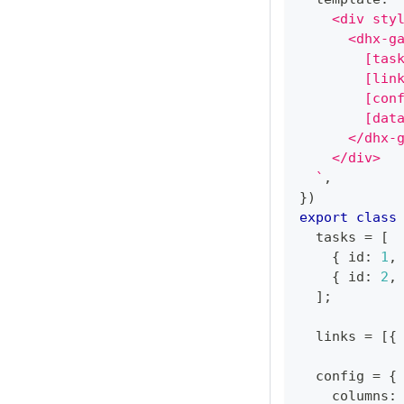
    <div sty
      <dhx-g
        [tas
        [lin
        [con
        [dat
      </dhx-
    </div>
`
,
}
)
export
class
  tasks 
=
[
{
 id
:
1
,
{
 id
:
2
,
]
;
  links 
=
[
{
  config 
=
{
    columns
: