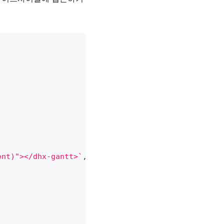
ent)"></dhx-gantt>
`
,