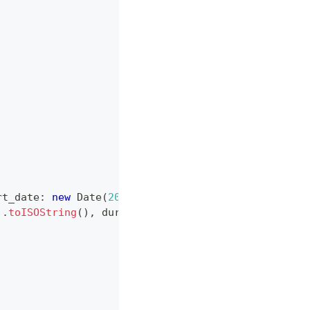
rt_date
:
new
Date
(
2026
,
1
,
2
)
.
toISOString
(
)
,
 durat
)
.
toISOString
(
)
,
 duration
:
2
,
 parent
:
1
}
,