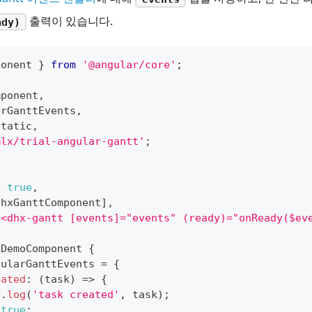
출력이 있습니다.
ady)
ponent 
}
from
'@angular/core'
;
mponent
,
arGanttEvents
,
Static
,
mlx/trial-angular-gantt'
;
:
true
,
DhxGanttComponent
]
,
`
<dhx-gantt [events]="events" (ready)="onReady($ev
DemoComponent
{
gularGanttEvents 
=
{
eated
:
(
task
)
=>
{
e
.
log
(
'task created'
,
 task
)
;
true
;