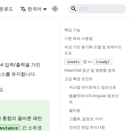
운로드
한국어
핵심 기능
기본 래퍼 사용법
속성 기반 동기화 모델 및 트레이드
오프
맵 vs
events
(ready)
yped 입력/출력을 가진
ViewChild 접근 및 명령형 경계
액세스를 유지합니다.
고급 확장 포인트
커스텀 라이트박스 컴포넌트
요.
템플릿에서의 Angular 컴포넌
트
필터링
퍼 통합의 올바른 패턴
그룹화, 일정표, 마커
간 소유권
인라인 편집 주의사항
nstance