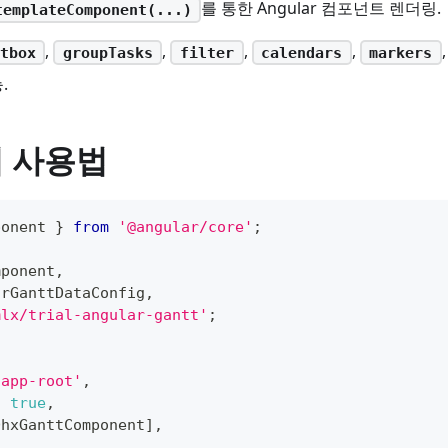
를 통한 Angular 컴포넌트 렌더링.
templateComponent(...)
,
,
,
,
tbox
groupTasks
filter
calendars
markers
.
퍼 사용법
ponent 
}
from
'@angular/core'
;
mponent
,
arGanttDataConfig
,
mlx/trial-angular-gantt'
;
'app-root'
,
:
true
,
DhxGanttComponent
]
,
`