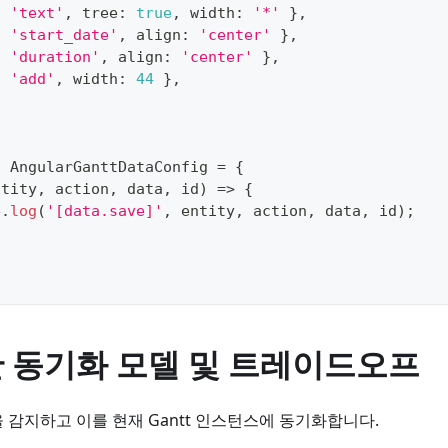
:
'text'
,
 tree
:
true
,
 width
:
'*'
}
,
:
'start_date'
,
 align
:
'center'
}
,
:
'duration'
,
 align
:
'center'
}
,
:
'add'
,
 width
:
44
}
,
:
 AngularGanttDataConfig 
=
{
ntity
,
 action
,
 data
,
 id
)
=>
{
e
.
log
(
'[data.save]'
,
 entity
,
 action
,
 data
,
 id
)
;
 동기화 모델 및 트레이드오프
 감지하고 이를 현재 Gantt 인스턴스에 동기화합니다.