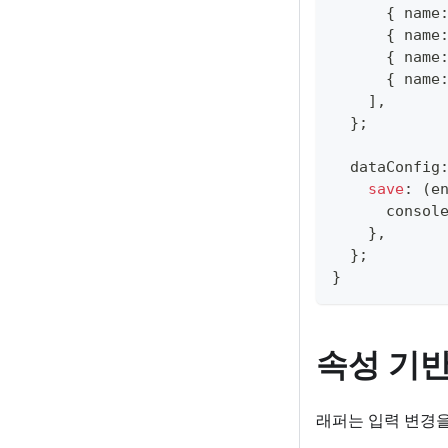
{
 name
{
 name
{
 name
{
 name
]
,
}
;
  dataConfig
save
:
(
e
consol
}
,
}
;
}
속성 기반
래퍼는 입력 변경을