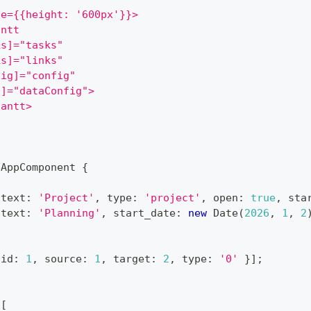
le={{height: '600px'}}>
antt
ks]="tasks"
ks]="links"
fig]="config"
a]="dataConfig">
gantt>
AppComponent
{
 text
:
'Project'
,
 type
:
'project'
,
 open
:
true
,
 sta
 text
:
'Planning'
,
 start_date
:
new
Date
(
2026
,
1
,
2
 id
:
1
,
 source
:
1
,
 target
:
2
,
 type
:
'0'
}
]
;
[