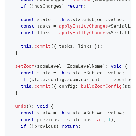
if
(
!
hasChanges
)
return
;
const
 state 
=
this
.
stateSubject
.
value
;
const
 tasks 
=
applyEntityChanges
<
Serialize
const
 links 
=
applyEntityChanges
<
Serialize
this
.
commit
(
{
 tasks
,
 links 
}
)
;
}
setZoom
(
zoomLevel
:
 ZoomLevelName
)
:
void
{
const
 state 
=
this
.
stateSubject
.
value
;
if
(
state
.
config
.
zoom
.
current 
===
 zoomLeve
this
.
commit
(
{
 config
:
buildZoomConfig
(
stat
}
undo
(
)
:
void
{
const
 state 
=
this
.
stateSubject
.
value
;
const
 previous 
=
 state
.
past
.
at
(
-
1
)
;
if
(
!
previous
)
return
;