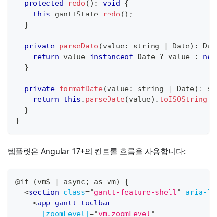
protected
redo
(
)
:
void
{
this
.
ganttState
.
redo
(
)
;
}
private
parseDate
(
value
:
string
|
 Date
)
:
 Dat
return
 value 
instanceof
Date
?
 value 
:
new
}
private
formatDate
(
value
:
string
|
 Date
)
:
st
return
this
.
parseDate
(
value
)
.
toISOString
(
)
}
}
템플릿은 Angular 17+의 컨트롤 흐름을 사용합니다:
@if (vm$ | async; as vm) {
<
section
class
=
"
gantt-feature-shell
"
aria-la
<
app-gantt-toolbar
[zoomLevel]
=
"
vm.zoomLevel
"