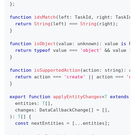
}
;
function
idsMatch
(
left
:
 TaskId
,
 right
:
 TaskId
)
return
String
(
left
)
===
String
(
right
)
;
}
function
isObject
(
value
:
unknown
)
:
 value 
is
 Re
return
typeof
 value 
===
'object'
&&
 value 
!=
}
function
isSupportedAction
(
action
:
string
)
:
 ac
return
 action 
===
'create'
||
 action 
===
'up
}
export
function
applyEntityChanges
<
T
extends
 E
  entities
:
T
[
]
,
  changes
:
 DataCallbackChange
[
]
=
[
]
,
)
:
T
[
]
{
const
 nextEntities 
=
[
...
entities
]
;