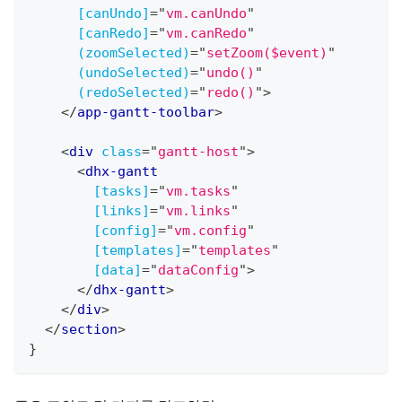
[canUndo]
=
"
vm.canUndo
"
[canRedo]
=
"
vm.canRedo
"
(zoomSelected)
=
"
setZoom($event)
"
(undoSelected)
=
"
undo()
"
(redoSelected)
=
"
redo()
"
>
</
app-gantt-toolbar
>
<
div
class
=
"
gantt-host
"
>
<
dhx-gantt
[tasks]
=
"
vm.tasks
"
[links]
=
"
vm.links
"
[config]
=
"
vm.config
"
[templates]
=
"
templates
"
[data]
=
"
dataConfig
"
>
</
dhx-gantt
>
</
div
>
</
section
>
}