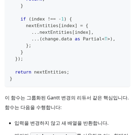
}
if
(
index 
!==
-
1
)
{
      nextEntities
[
index
]
=
{
...
nextEntities
[
index
]
,
...
(
change
.
data 
as
 Partial
<
T
>
)
,
}
;
}
}
)
;
return
 nextEntities
;
}
이 함수는 그룹화된 Gantt 변경의 리듀서 같은 핵심입니다.
함수는 다음을 수행합니다:
입력을 변경하지 않고 새 배열을 반환합니다.