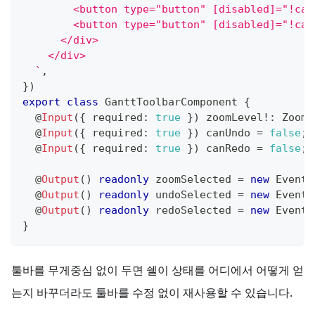
        <button type="button" [disabled]="!can
        <button type="button" [disabled]="!can
      </div>
    </div>
`
,
}
)
export
class
GanttToolbarComponent
{
@
Input
(
{
 required
:
true
}
)
 zoomLevel
!
:
 ZoomL
@
Input
(
{
 required
:
true
}
)
 canUndo 
=
false
;
@
Input
(
{
 required
:
true
}
)
 canRedo 
=
false
;
@
Output
(
)
readonly
 zoomSelected 
=
new
EventE
@
Output
(
)
readonly
 undoSelected 
=
new
EventE
@
Output
(
)
readonly
 redoSelected 
=
new
EventE
}
툴바를 무게중심 없이 두면 쉘이 상태를 어디에서 어떻게 얻
는지 바꾸더라도 툴바를 수정 없이 재사용할 수 있습니다.