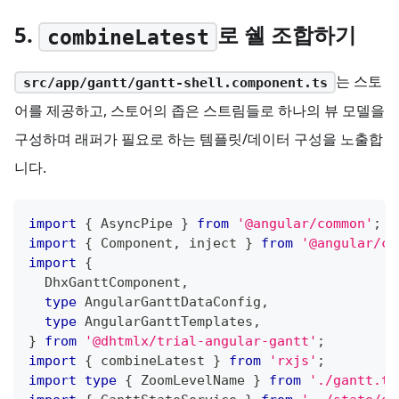
5.
로 쉘 조합하기
combineLatest
는 스토
src/app/gantt/gantt-shell.component.ts
어를 제공하고, 스토어의 좁은 스트림들로 하나의 뷰 모델을
구성하며 래퍼가 필요로 하는 템플릿/데이터 구성을 노출합
니다.
import
{
 AsyncPipe 
}
from
'@angular/common'
;
import
{
 Component
,
 inject 
}
from
'@angular/co
import
{
  DhxGanttComponent
,
type
AngularGanttDataConfig
,
type
AngularGanttTemplates
,
}
from
'@dhtmlx/trial-angular-gantt'
;
import
{
 combineLatest 
}
from
'rxjs'
;
import
type
{
 ZoomLevelName 
}
from
'./gantt.ty