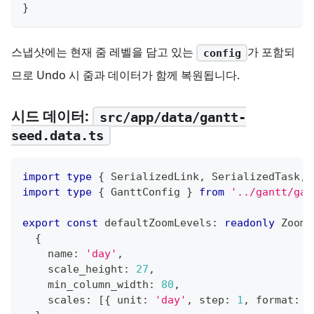
}
스냅샷에는 현재 줌 레벨을 담고 있는
가 포함되
config
므로 Undo 시 줌과 데이터가 함께 복원됩니다.
시드 데이터:
src/app/data/gantt-
seed.data.ts
import
type
{
 SerializedLink
,
 SerializedTask
,
 
import
type
{
 GanttConfig 
}
from
'../gantt/gan
export
const
 defaultZoomLevels
:
readonly
 ZoomL
{
    name
:
'day'
,
    scale_height
:
27
,
    min_column_width
:
80
,
    scales
:
[
{
 unit
:
'day'
,
 step
:
1
,
 format
:
'