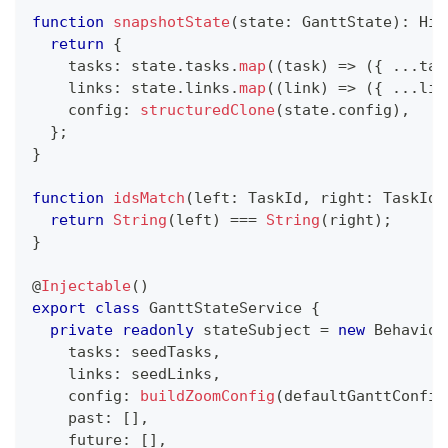
function
snapshotState
(
state
:
 GanttState
)
:
 His
return
{
    tasks
:
 state
.
tasks
.
map
(
(
task
)
=>
(
{
...
tas
    links
:
 state
.
links
.
map
(
(
link
)
=>
(
{
...
lin
    config
:
structuredClone
(
state
.
config
)
,
}
;
}
function
idsMatch
(
left
:
 TaskId
,
 right
:
 TaskId
)
return
String
(
left
)
===
String
(
right
)
;
}
@
Injectable
(
)
export
class
GanttStateService
{
private
readonly
 stateSubject 
=
new
Behavior
    tasks
:
 seedTasks
,
    links
:
 seedLinks
,
    config
:
buildZoomConfig
(
defaultGanttConfig
    past
:
[
]
,
    future
:
[
]
,