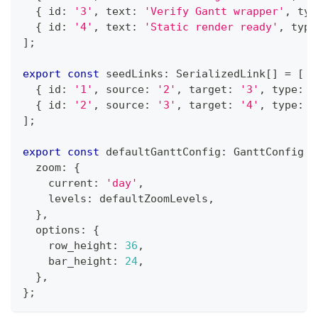
{
 id
:
'3'
,
 text
:
'Verify Gantt wrapper'
,
 typ
{
 id
:
'4'
,
 text
:
'Static render ready'
,
 type
]
;
export
const
 seedLinks
:
 SerializedLink
[
]
=
[
{
 id
:
'1'
,
 source
:
'2'
,
 target
:
'3'
,
 type
:
'
{
 id
:
'2'
,
 source
:
'3'
,
 target
:
'4'
,
 type
:
'
]
;
export
const
 defaultGanttConfig
:
 GanttConfig 
=
  zoom
:
{
    current
:
'day'
,
    levels
:
 defaultZoomLevels
,
}
,
  options
:
{
    row_height
:
36
,
    bar_height
:
24
,
}
,
}
;