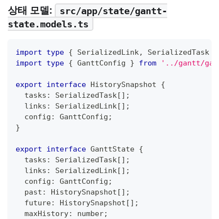
상태 모델:
src/app/state/gantt-
state.models.ts
import
type
{
 SerializedLink
,
 SerializedTask 
}
import
type
{
 GanttConfig 
}
from
'../gantt/gan
export
interface
HistorySnapshot
{
  tasks
:
 SerializedTask
[
]
;
  links
:
 SerializedLink
[
]
;
  config
:
 GanttConfig
;
}
export
interface
GanttState
{
  tasks
:
 SerializedTask
[
]
;
  links
:
 SerializedLink
[
]
;
  config
:
 GanttConfig
;
  past
:
 HistorySnapshot
[
]
;
  future
:
 HistorySnapshot
[
]
;
  maxHistory
:
number
;