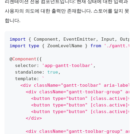
리젠테이션 전용 컴포넌트입니다: 현재 상태에 대한 입력과
사용자의 의도에 대한 출력만 존재합니다. 스토어를 알지 못
합니다.
import
{
 Component
,
 EventEmitter
,
 Input
,
 Outpu
import
type
{
 ZoomLevelName 
}
from
'./gantt.ty
@
Component
(
{
  selector
:
'app-gantt-toolbar'
,
  standalone
:
true
,
  template
:
`
    <div className="gantt-toolbar" aria-label=
      <div className="gantt-toolbar-group" ari
        <button type="button" [class.active]="
        <button type="button" [class.active]="
        <button type="button" [class.active]="
      </div>
      <div className="gantt-toolbar-group" ari