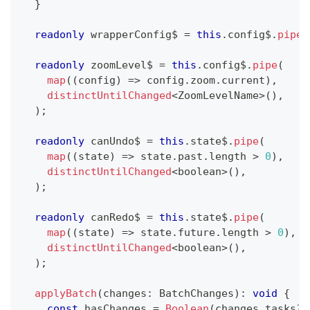
}
readonly
 wrapperConfig$ 
=
this
.
config$
.
pipe
(
readonly
 zoomLevel$ 
=
this
.
config$
.
pipe
(
map
(
(
config
)
=>
 config
.
zoom
.
current
)
,
distinctUntilChanged
<
ZoomLevelName
>
(
)
,
)
;
readonly
 canUndo$ 
=
this
.
state$
.
pipe
(
map
(
(
state
)
=>
 state
.
past
.
length 
>
0
)
,
distinctUntilChanged
<
boolean
>
(
)
,
)
;
readonly
 canRedo$ 
=
this
.
state$
.
pipe
(
map
(
(
state
)
=>
 state
.
future
.
length 
>
0
)
,
distinctUntilChanged
<
boolean
>
(
)
,
)
;
applyBatch
(
changes
:
 BatchChanges
)
:
void
{
const
 hasChanges 
=
Boolean
(
changes
.
tasks
?.