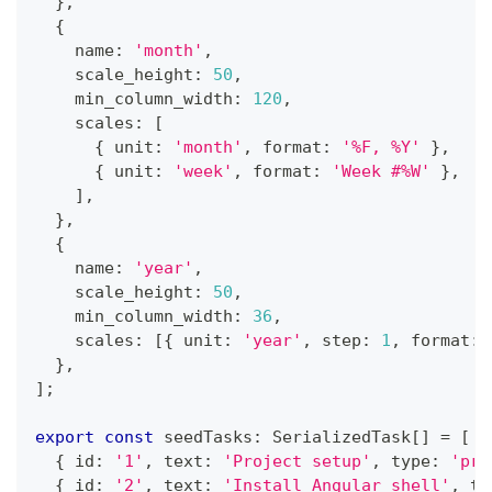
}
,
{
    name
:
'month'
,
    scale_height
:
50
,
    min_column_width
:
120
,
    scales
:
[
{
 unit
:
'month'
,
 format
:
'%F, %Y'
}
,
{
 unit
:
'week'
,
 format
:
'Week #%W'
}
,
]
,
}
,
{
    name
:
'year'
,
    scale_height
:
50
,
    min_column_width
:
36
,
    scales
:
[
{
 unit
:
'year'
,
 step
:
1
,
 format
:
}
,
]
;
export
const
 seedTasks
:
 SerializedTask
[
]
=
[
{
 id
:
'1'
,
 text
:
'Project setup'
,
 type
:
'pro
{
 id
:
'2'
,
 text
:
'Install Angular shell'
,
 ty