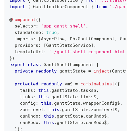
import
{
 GanttStateService 
}
from
'../state/ga
import
{
 GanttToolbarComponent 
}
from
'./gantt
@
Component
(
{
  selector
:
'app-gantt-shell'
,
  standalone
:
true
,
  imports
:
[
AsyncPipe
,
 DhxGanttComponent
,
 Gant
  providers
:
[
GanttStateService
]
,
  templateUrl
:
'./gantt-shell.component.html'
,
}
)
export
class
GanttShellComponent
{
private
readonly
 ganttState 
=
inject
(
GanttSt
protected
readonly
 vm$ 
=
combineLatest
(
{
    tasks
:
this
.
ganttState
.
tasks$
,
    links
:
this
.
ganttState
.
links$
,
    config
:
this
.
ganttState
.
wrapperConfig$
,
    zoomLevel
:
this
.
ganttState
.
zoomLevel$
,
    canUndo
:
this
.
ganttState
.
canUndo$
,
    canRedo
:
this
.
ganttState
.
canRedo$
,
}
)
;