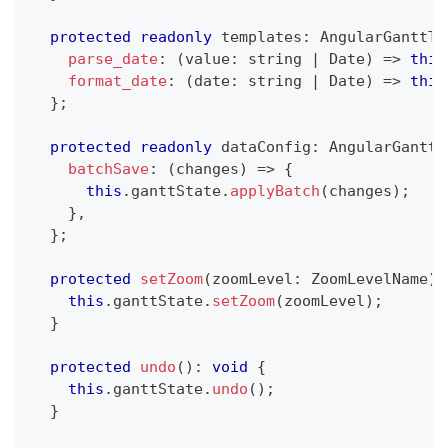
protected
readonly
 templates
:
 AngularGanttTe
parse_date
:
(
value
:
string
|
 Date
)
=>
this
format_date
:
(
date
:
string
|
 Date
)
=>
this
}
;
protected
readonly
 dataConfig
:
 AngularGanttD
batchSave
:
(
changes
)
=>
{
this
.
ganttState
.
applyBatch
(
changes
)
;
}
,
}
;
protected
setZoom
(
zoomLevel
:
 ZoomLevelName
)
:
this
.
ganttState
.
setZoom
(
zoomLevel
)
;
}
protected
undo
(
)
:
void
{
this
.
ganttState
.
undo
(
)
;
}