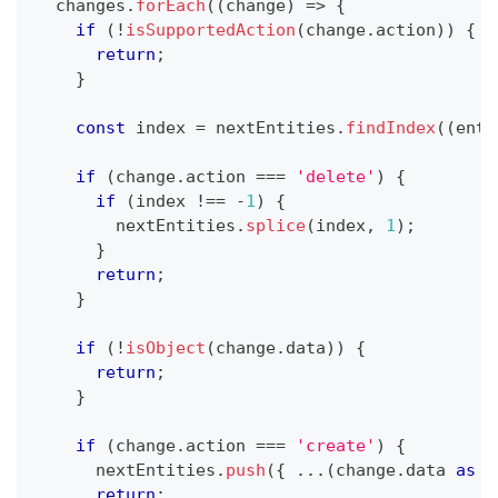
  changes
.
forEach
(
(
change
)
=>
{
if
(
!
isSupportedAction
(
change
.
action
)
)
{
return
;
}
const
 index 
=
 nextEntities
.
findIndex
(
(
enti
if
(
change
.
action 
===
'delete'
)
{
if
(
index 
!==
-
1
)
{
        nextEntities
.
splice
(
index
,
1
)
;
}
return
;
}
if
(
!
isObject
(
change
.
data
)
)
{
return
;
}
if
(
change
.
action 
===
'create'
)
{
      nextEntities
.
push
(
{
...
(
change
.
data 
as
T
return
;