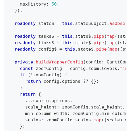
    maxHistory
:
50
,
}
)
;
readonly
 state$ 
=
this
.
stateSubject
.
asObserv
readonly
 tasks$ 
=
this
.
state$
.
pipe
(
map
(
(
stat
readonly
 links$ 
=
this
.
state$
.
pipe
(
map
(
(
stat
readonly
 config$ 
=
this
.
state$
.
pipe
(
map
(
(
sta
private
buildWrapperConfig
(
config
:
 GanttConf
const
 zoomConfig 
=
 config
.
zoom
.
levels
.
find
if
(
!
zoomConfig
)
{
return
 config
.
options 
??
{
}
;
}
return
{
...
config
.
options
,
      scale_height
:
 zoomConfig
.
scale_height
,
      min_column_width
:
 zoomConfig
.
min_column_
      scales
:
 zoomConfig
.
scales
.
map
(
(
scale
)
=>
}
;