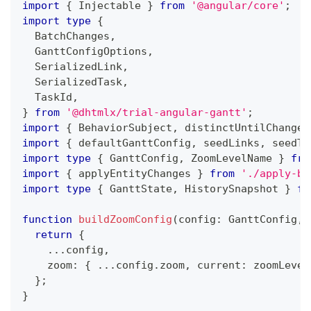
import
{
 Injectable 
}
from
'@angular/core'
;
import
type
{
  BatchChanges
,
  GanttConfigOptions
,
  SerializedLink
,
  SerializedTask
,
  TaskId
,
}
from
'@dhtmlx/trial-angular-gantt'
;
import
{
 BehaviorSubject
,
 distinctUntilChanged
import
{
 defaultGanttConfig
,
 seedLinks
,
 seedTa
import
type
{
 GanttConfig
,
 ZoomLevelName 
}
fro
import
{
 applyEntityChanges 
}
from
'./apply-ba
import
type
{
 GanttState
,
 HistorySnapshot 
}
fr
function
buildZoomConfig
(
config
:
 GanttConfig
,
 
return
{
...
config
,
    zoom
:
{
...
config
.
zoom
,
 current
:
 zoomLevel
}
;
}