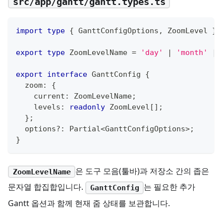
src/app/gantt/gantt.types.ts
import
type
{
 GanttConfigOptions
,
 ZoomLevel 
}
export
type
ZoomLevelName
=
'day'
|
'month'
|
export
interface
GanttConfig
{
  zoom
:
{
    current
:
 ZoomLevelName
;
    levels
:
readonly
 ZoomLevel
[
]
;
}
;
  options
?
:
 Partial
<
GanttConfigOptions
>
;
}
은 도구 모음(툴바)과 저장소 간의 좁은
ZoomLevelName
문자열 합집합입니다.
는 필요한 추가
GanttConfig
Gantt 옵션과 함께 현재 줌 상태를 보관합니다.