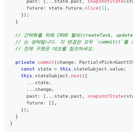
      past
:
[
...
state
.
past
,
snapshotState
(
stat
      future
:
 state
.
future
.
slice
(
1
)
,
}
)
;
}
// 간략화를 위해 CRUD 헬퍼(createTask, updateTask
// 는 생략됩니다. 각 변경은 모두 `commit()`를
// 전체 구현은 데모를 참조하세요.
private
commit
(
change
:
 Partial
<
Pick
<
GanttSta
const
 state 
=
this
.
stateSubject
.
value
;
this
.
stateSubject
.
next
(
{
...
state
,
...
change
,
      past
:
[
...
state
.
past
,
snapshotState
(
stat
      future
:
[
]
,
}
)
;
}
}