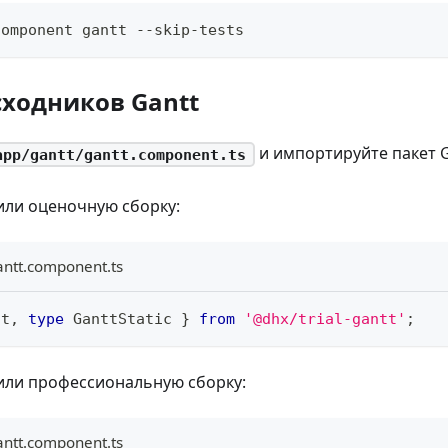
component gantt --skip-tests
ходников Gantt
и импортируйте пакет G
app/gantt/gantt.component.ts
или оценочную сборку:
antt.component.ts
tt
,
type
GanttStatic
}
from
'@dhx/trial-gantt'
;
или профессиональную сборку:
antt.component.ts