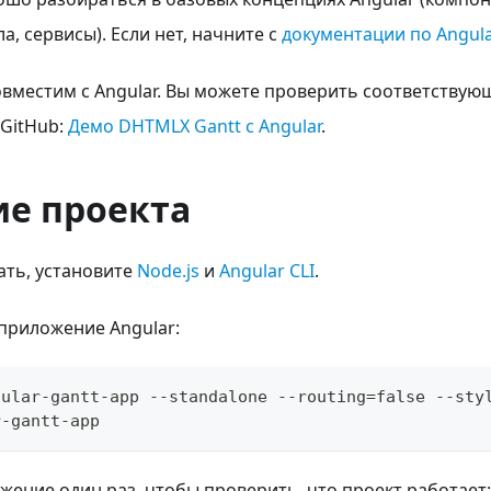
а, сервисы). Если нет, начните с
документации по Angula
вместим с Angular. Вы можете проверить соответствую
 GitHub:
Демо DHTMLX Gantt с Angular
.
ие проекта
ать, установите
Node.js
и
Angular CLI
.
приложение Angular:
gular-gantt-app --standalone --routing=false --sty
r-gantt-app
жение один раз, чтобы проверить, что проект работает: