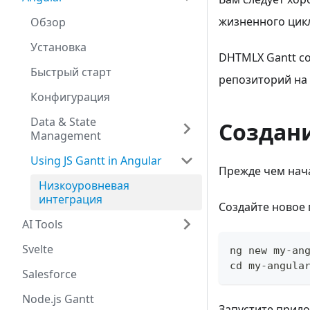
жизненного цикл
Обзор
Установка
DHTMLX Gantt со
Быстрый старт
репозиторий на
Конфигурация
Data & State
Создан
Management
Using JS Gantt in Angular
Прежде чем нач
Низкоуровневая
интеграция
Создайте новое 
AI Tools
Svelte
ng new my-an
cd my-angula
Salesforce
Node.js Gantt
Запустите прило