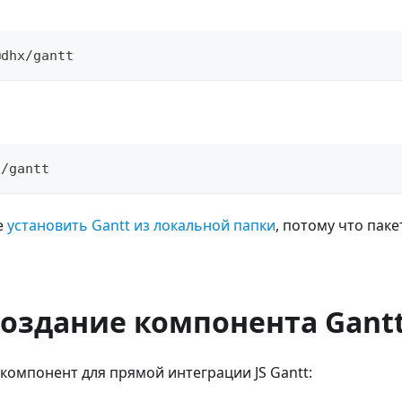
@dhx/gantt
x/gantt
е
установить Gantt из локальной папки
, потому что паке
Создание компонента Gant
компонент для прямой интеграции JS Gantt: