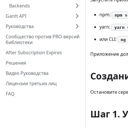
Backends
npm:
npm s
Gantt API
Руководства
yarn:
yarn 
Сообщество против PRO-версий
или CLI:
ng
библиотеки
After Subscription Expires
Приложение дол
Решения
Создани
Видео Руководства
Лицензии третьих лиц
Остановите серв
FAQ
Шаг 1. 