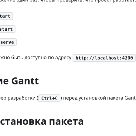
tart
start
 serve
жно быть доступно по адресу
http://localhost:4200
е Gantt
ер разработки (
) перед установкой пакета Gant
Ctrl+C
Установка пакета