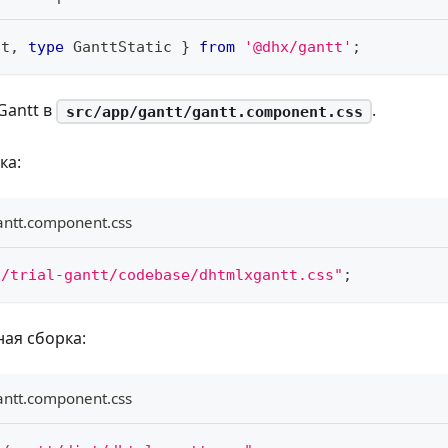
tt
,
type
GanttStatic
}
from
'@dhx/gantt'
;
Gantt в
.
src/app/gantt/gantt.component.css
ка:
antt.component.css
x/trial-gantt/codebase/dhtmlxgantt.css"
;
ая сборка:
antt.component.css