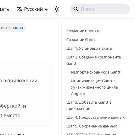
чать
Русский
 интеграция
Создание проекта
Создание Gantt
Шаг 1. Установка пакета
Шаг 2. Создание компонента
Gantt
Импорт исходников Gantt
ую в приложении
Инициализация Gantt в
хуках жизненного цикла
Angular
Шаг 3. Добавить Gantt в
бёрткой, и
приложение
t
вместо.
Шаг 4. Предоставление данных
Шаг 5. Сохранение данных
енты, хуки
XSS, CSRF И SQL Инъекции