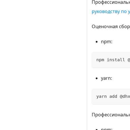
Профессиональны
руководству по 
Оценочная сборк
npm:
npm install 
yarn:
yarn add @dh
Профессиональн
npm: