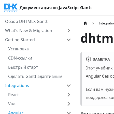
Документация по JavaScript Gantt
Обзор DHTMLX Gantt
Integrati
What's New & Migration
dhtml
Getting Started
Установка
CDN-ссылки
ЗАМЕТКА
Быстрый старт
Этот учебник
Angular без 
Сделать Gantt адаптивным
Integrations
Если вам нуж
React
поддержка ко
Vue
Angular
Вам следует хор