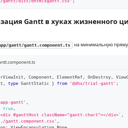
x/gantt/dist/dhtmlxgantt.css"
;
ация Gantt в хуках жизненного ц
на минимальную пряму
app/gantt/gantt.component.ts
antt.component.ts
erViewInit
,
 Component
,
 ElementRef
,
 OnDestroy
,
 View
tt
,
type
GanttStatic
}
from
'@dhx/trial-gantt'
;
'app-gantt'
,
:
true
,
`
<div #ganttHost className="gantt-chart"></div>
`
,
'./gantt.component.css'
,
ion
:
 ViewEncapsulation
.
None
,