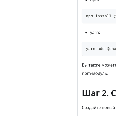
npm install 
yarn:
yarn add @dh
Вы также может
npm-модуль.
Шаг 2. 
Создайте новый 