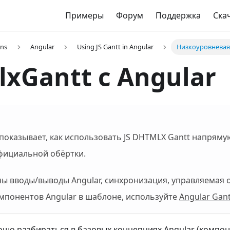
Примеры
Форум
Поддержка
Ска
ons
Angular
Using JS Gantt in Angular
Низкоуровневая
xGantt с Angular
 показывает, как использовать JS DHTMLX Gantt напрям
официальной обёртки.
ны вводы/выводы Angular, синхронизация, управляемая о
мпонентов Angular в шаблоне, используйте
Angular Gant
ошо разбираться в базовых концепциях Angular (компон