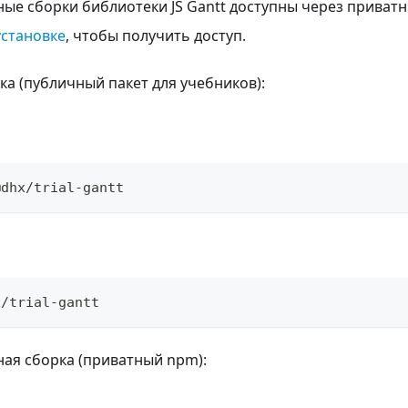
е сборки библиотеки JS Gantt доступны через приватн
установке
, чтобы получить доступ.
а (публичный пакет для учебников):
@dhx/trial-gantt
x/trial-gantt
ая сборка (приватный npm):