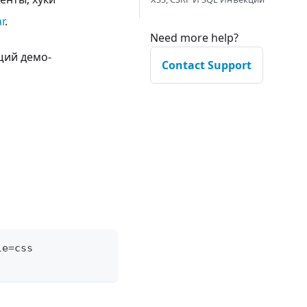
r
.
Need more help?
щий демо-
Contact Support
le=css