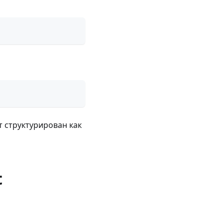
т структурирован как
t