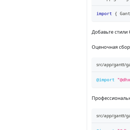
import
{
 Gan
Добавьте стили 
Оценочная сбор
src/app/gantt/g
@import
"@dh
Профессиональн
src/app/gantt/g