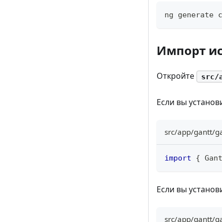
ng generate 
Импорт ис
Откройте
src/
Если вы установ
src/app/gantt/g
import
{
 Gan
Если вы установ
src/app/gantt/g