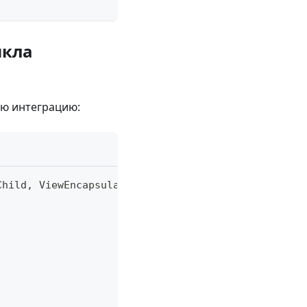
икла
ю интеграцию:
Child
,
 ViewEncapsulation 
}
from
'@angular/core'
;