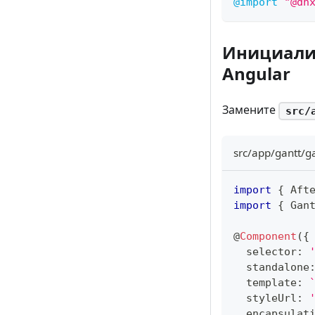
@import
"@dh
Инициализ
Angular
Замените
src/
src/app/gantt/g
import
{
 Aft
import
{
 Gan
@
Component
(
{
  selector
:
  standalone
  template
:
  styleUrl
:
  encapsulat