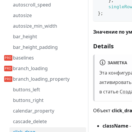
}
,
autoscroll_speed
singleRo
}
;
autosize
autosize_min_width
Значение по у
bar_height
Details
bar_height_padding
baselines
ЗАМЕТКА
branch_loading
Эта конфигур
branch_loading_property
активировать
buttons_left
в статье
Созд
buttons_right
Объект
click_dr
calendar_property
cascade_delete
className
- 