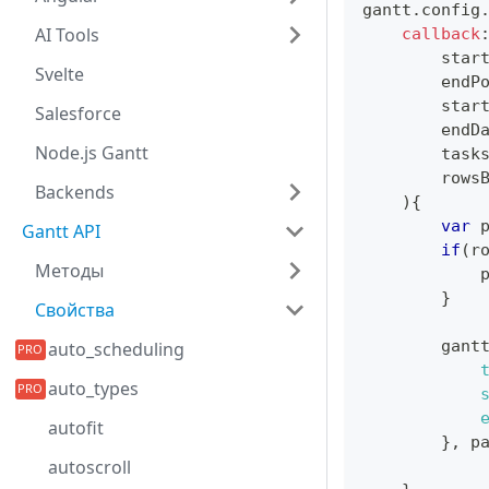
gantt
.
config
AI Tools
callback
star
Svelte
        endP
        star
Salesforce
        endD
Node.js Gantt
        task
        rows
Backends
)
{
var
 
Gantt API
if
(
r
Методы
            
}
Свойства
        gant
auto_scheduling
auto_types
autofit
}
,
 p
autoscroll