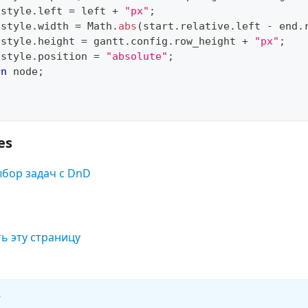
.
style
.
left
=
 left 
+
"px"
;
.
style
.
width
=
Math
.
abs
(
start
.
relative
.
left
-
 end
.
.
style
.
height
=
 gantt
.
config
.
row_height
+
"px"
;
.
style
.
position
=
"absolute"
;
rn
 node
;
es
бор задач с DnD
ь эту страницу
?