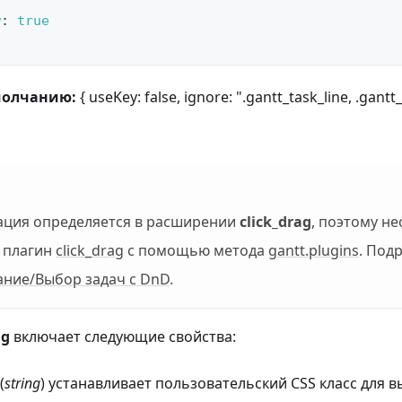
w
:
true
молчанию:
{ useKey: false, ignore: ".gantt_task_line, .gantt_
ация определяется в расширении
click_drag
, поэтому н
 плагин
click_drag
с помощью метода
gantt.plugins
. Под
ание/Выбор задач с DnD
.
ag
включает следующие свойства:
(
string
) устанавливает пользовательский CSS класс для 