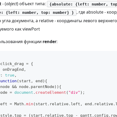
t
- (
object
) объект типа:
{absolute: {left: number, to
, где absolute - ко
e: {left: number, top: number} }
 угла документа, а relative - координаты левого верхнег
емого как viewPort
ользования функции
render
:
.
click_drag
=
{
:
 onDragEnd
,
w
:
true
,
function
(
start
,
 end
)
{
(
node 
&&
 node
.
parentNode
)
)
{
node 
=
document
.
createElement
(
"div"
)
;
left 
=
Math
.
min
(
start
.
relative
.
left
,
 end
.
relative
.
.
style
.
top
=
(
start
.
relative
.
top
-
 gantt
.
config
.
ro