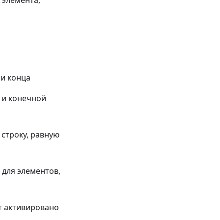
о элемента,
 и конца
 и конечной
 строку, равную
 для элементов,
ет активировано