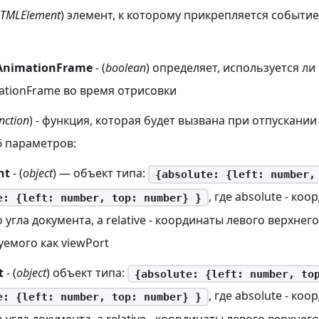
TMLElement
) элемент, к которому прикрепляется событи
AnimationFrame
- (
boolean
) определяет, используется ли
ationFrame во время отрисовки
nction
) - функция, которая будет вызвана при отпускани
 параметров:
nt
- (
object
) — объект типа:
{absolute: {left: number,
, где absolute - ко
e: {left: number, top: number} }
 угла документа, а relative - координаты левого верхнег
емого как viewPort
t
- (
object
) объект типа:
{absolute: {left: number, to
, где absolute - ко
e: {left: number, top: number} }