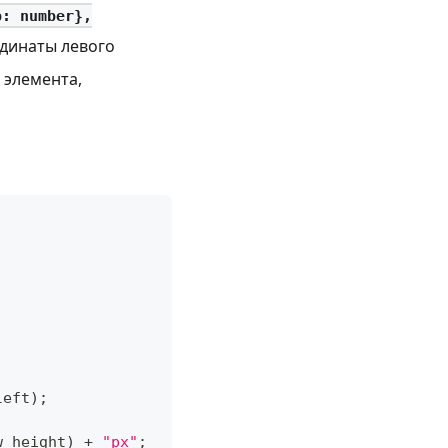
p: number},
ординаты левого
о элемента,
left
)
;
w_height
)
+
"px"
;