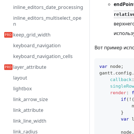
endPoin
inline_editors_date_processing
relativ
inline_editors_multiselect_ope
верхнего
n
использу
keep_grid_width
keyboard_navigation
Вот пример исп
keyboard_navigation_cells
var
 node
;
layer_attribute
gantt
.
config
layout
callback
singleRo
lightbox
render
:
link_arrow_size
if
(
!
            
link_attribute
}
var
 
link_line_width
link_radius
        node