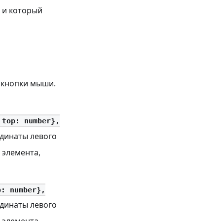
е и который
и кнопки мыши.
 top: number},
ординаты левого
о элемента,
p: number},
ординаты левого