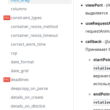
click_drag
viewPort
- (
H
columns
выделяется
constraint_types
useRequest
container_resize_method
requestAnim
container_resize_timeout
callback
- (
fu
correct_work_time
Принимает 6
csp
startPoi
date_format
relativ
date_grid
верхнего
deadlines
использу
deepcopy_on_parse
endPoin
details_on_create
relativ
details_on_dblclick