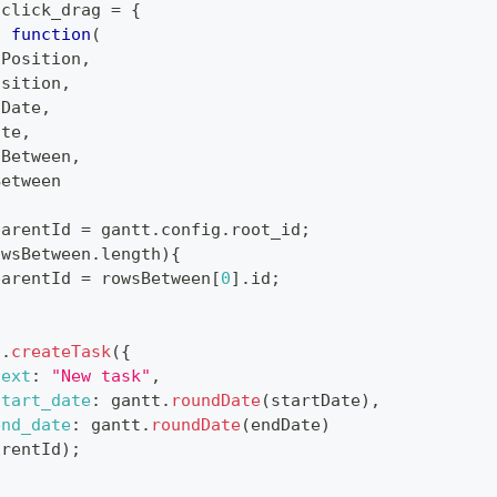
.
click_drag
=
{
:
function
(
tPosition
,
osition
,
tDate
,
ate
,
sBetween
,
Between
parentId 
=
 gantt
.
config
.
root_id
;
owsBetween
.
length
)
{
parentId 
=
 rowsBetween
[
0
]
.
id
;
t
.
createTask
(
{
text
:
"New task"
,
start_date
:
 gantt
.
roundDate
(
startDate
)
,
end_date
:
 gantt
.
roundDate
(
endDate
)
arentId
)
;