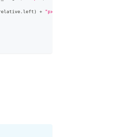
relative
.
left
)
+
"px"
;