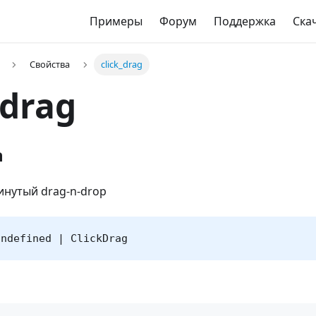
Примеры
Форум
Поддержка
Ска
Свойства
click_drag
_drag
n
инутый drag-n-drop
undefined | ClickDrag