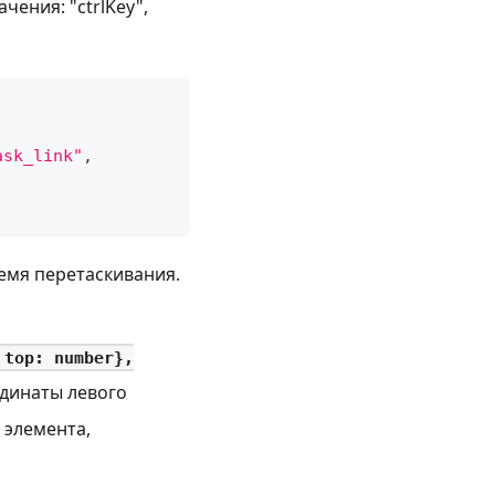
ения: "ctrlKey",
ask_link"
,
емя перетаскивания.
 top: number},
ординаты левого
о элемента,