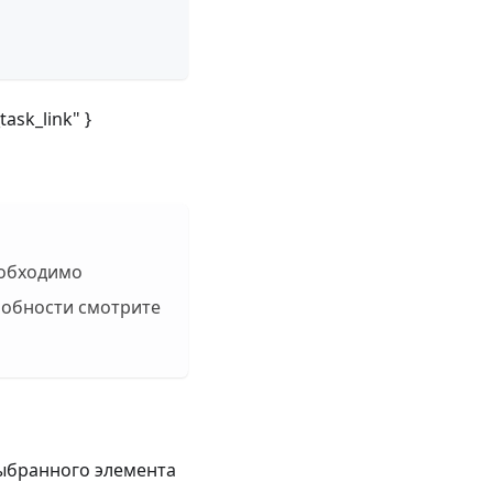
task_link" }
еобходимо
робности смотрите
выбранного элемента