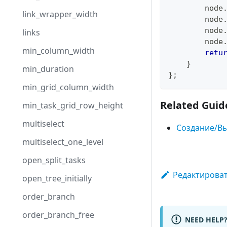
        node
link_wrapper_width
        node
        node
links
        node
min_column_width
retu
}
min_duration
}
;
min_grid_column_width
Related Guid
min_task_grid_row_height
multiselect
Создание/Вы
multiselect_one_level
open_split_tasks
Редактироват
open_tree_initially
order_branch
order_branch_free
NEED HELP