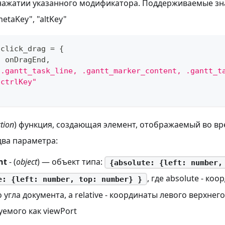
нажатии указанного модификатора. Поддерживаемые знач
metaKey", "altKey"
.
click_drag
=
{
:
 onDragEnd
,
".gantt_task_line, .gantt_marker_content, .gantt_t
"ctrlKey"
tion
) функция, создающая элемент, отображаемый во вр
ва параметра:
nt
- (
object
) — объект типа:
{absolute: {left: number,
, где absolute - ко
e: {left: number, top: number} }
 угла документа, а relative - координаты левого верхнег
емого как viewPort