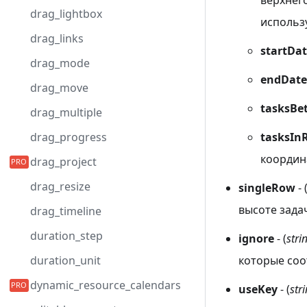
верхнего
drag_lightbox
использу
drag_links
startDa
drag_mode
endDate
drag_move
tasksBe
drag_multiple
drag_progress
tasksIn
координ
drag_project
drag_resize
singleRow
- 
высоте зада
drag_timeline
duration_step
ignore
- (
stri
duration_unit
которые соо
dynamic_resource_calendars
useKey
- (
str