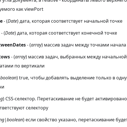
 угла документа, а relative - координаты левого верхнег
емого как viewPort
te
- (
Date
) дата, которая соответствует начальной точке
- (
Date
) дата, которая соответствует конечной точке
tweenDates
- (
array
) массив задач между точками начала
Rows
- (
array
) массив задач, выбранных между начальной
атами по вертикали
(
boolean
) true, чтобы добавлять выделение только в одну
чи
ng
) CSS-селектор. Перетаскивание не будет активировано
тветствуют селектору
ing|boolean
) если свойство указано, перетаскивание буд