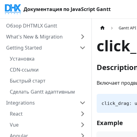
Документация по JavaScript Gantt
Обзор DHTMLX Gantt
Gantt API
What's New & Migration
click
Getting Started
Установка
Descriptio
CDN-ссылки
Быстрый старт
Включает продв
Сделать Gantt адаптивным
Integrations
click_drag: 
React
Example
Vue
Angular