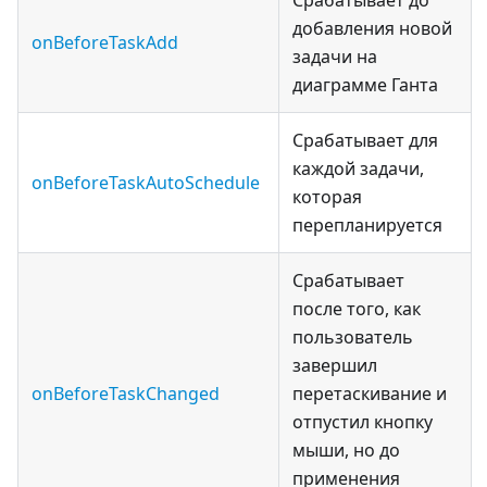
Срабатывает до
добавления новой
onBeforeTaskAdd
задачи на
диаграмме Ганта
Срабатывает для
каждой задачи,
onBeforeTaskAutoSchedule
которая
перепланируется
Срабатывает
после того, как
пользователь
завершил
onBeforeTaskChanged
перетаскивание и
отпустил кнопку
мыши, но до
применения