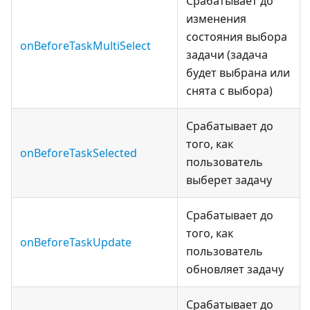
Срабатывает до
изменения
состояния выбора
onBeforeTaskMultiSelect
задачи (задача
будет выбрана или
снята с выбора)
Срабатывает до
того, как
onBeforeTaskSelected
пользователь
выберет задачу
Срабатывает до
того, как
onBeforeTaskUpdate
пользователь
обновляет задачу
Срабатывает до