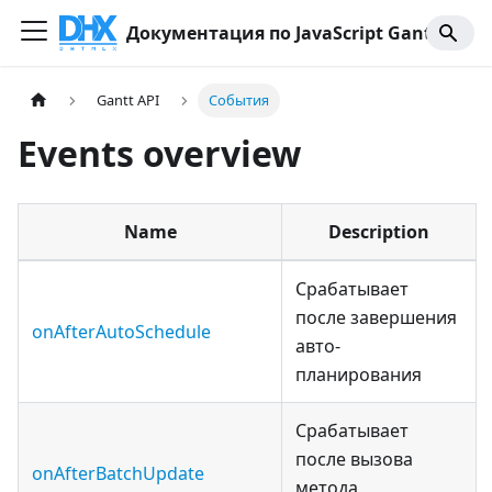
Документация по JavaScript Gantt
Gantt API
События
Events overview
Name
Description
Срабатывает
после завершения
onAfterAutoSchedule
авто-
планирования
Срабатывает
после вызова
onAfterBatchUpdate
метода