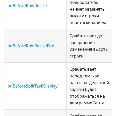
пользователь
onBeforeRowResize
начнет изменять
высоту строки
перетаскиванием
Срабатывает до
завершения
onBeforeRowResizeEnd
изменения высоты
строки
Срабатывает
перед тем, как
часть разделенной
onBeforeSplitTaskDisplay
задачи будет
отображаться на
диаграмме Ганта