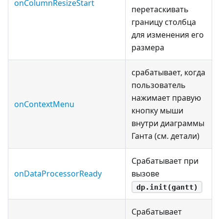
onColumnResizeStart
перетаскивать
границу столбца
для изменения его
размера
срабатывает, когда
пользователь
нажимает правую
onContextMenu
кнопку мыши
внутри диаграммы
Ганта (см. детали)
Срабатывает при
onDataProcessorReady
вызове
dp.init(gantt)
Срабатывает