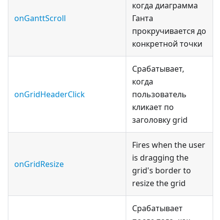
когда диаграмма
onGanttScroll
Ганта
прокручивается до
конкретной точки
Срабатывает,
когда
onGridHeaderClick
пользователь
кликает по
заголовку grid
Fires when the user
is dragging the
onGridResize
grid's border to
resize the grid
Срабатывает