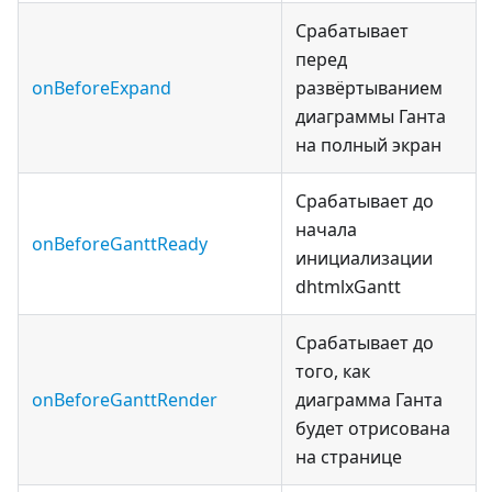
Срабатывает
перед
onBeforeExpand
развёртыванием
диаграммы Ганта
на полный экран
Срабатывает до
начала
onBeforeGanttReady
инициализации
dhtmlxGantt
Срабатывает до
того, как
onBeforeGanttRender
диаграмма Ганта
будет отрисована
на странице