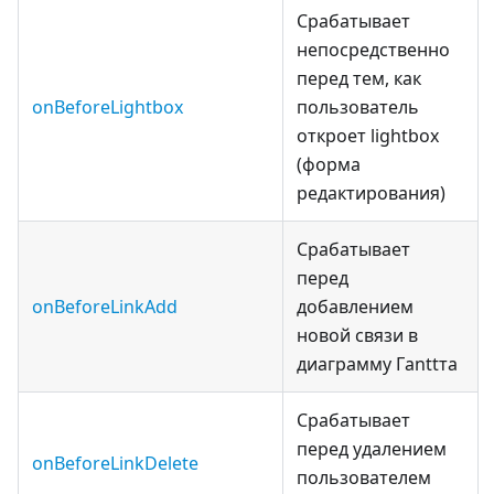
Срабатывает
непосредственно
перед тем, как
onBeforeLightbox
пользователь
откроет lightbox
(форма
редактирования)
Срабатывает
перед
onBeforeLinkAdd
добавлением
новой связи в
диаграмму Гanttта
Срабатывает
перед удалением
onBeforeLinkDelete
пользователем