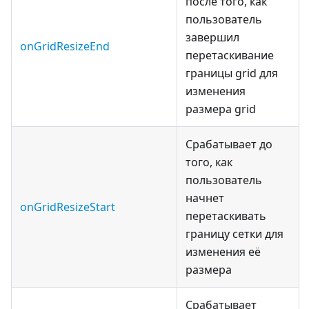
после того, как
пользователь
завершил
onGridResizeEnd
перетаскивание
границы grid для
изменения
размера grid
Срабатывает до
того, как
пользователь
начнет
onGridResizeStart
перетаскивать
границу сетки для
изменения её
размера
Срабатывает