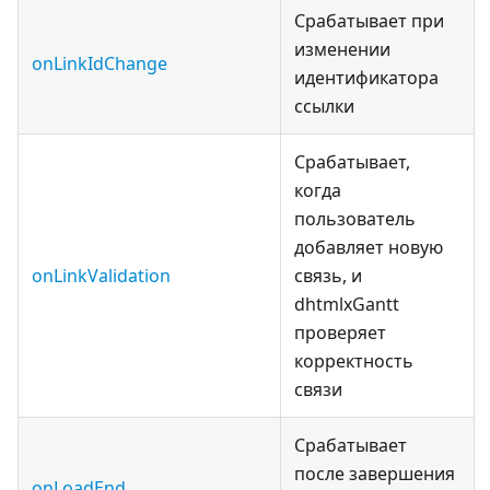
Срабатывает при
изменении
onLinkIdChange
идентификатора
ссылки
Срабатывает,
когда
пользователь
добавляет новую
onLinkValidation
связь, и
dhtmlxGantt
проверяет
корректность
связи
Срабатывает
после завершения
onLoadEnd