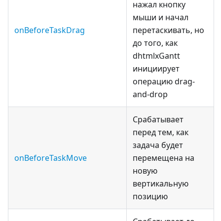
нажал кнопку
мыши и начал
onBeforeTaskDrag
перетаскивать, но
до того, как
dhtmlxGantt
инициирует
операцию drag-
and-drop
Срабатывает
перед тем, как
задача будет
onBeforeTaskMove
перемещена на
новую
вертикальную
позицию