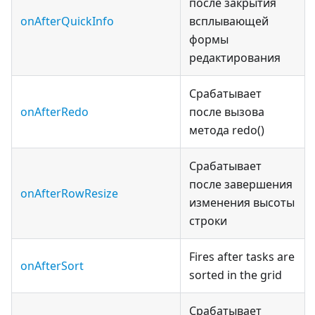
после закрытия
onAfterQuickInfo
всплывающей
формы
редактирования
Срабатывает
onAfterRedo
после вызова
метода redo()
Срабатывает
после завершения
onAfterRowResize
изменения высоты
строки
Fires after tasks are
onAfterSort
sorted in the grid
Срабатывает