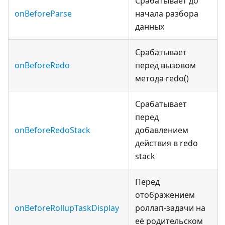
Срабатывает до
onBeforeParse
начала разбора
данных
Срабатывает
onBeforeRedo
перед вызовом
метода redo()
Срабатывает
перед
onBeforeRedoStack
добавлением
действия в redo
stack
Перед
отображением
onBeforeRollupTaskDisplay
роллап-задачи на
её родительском