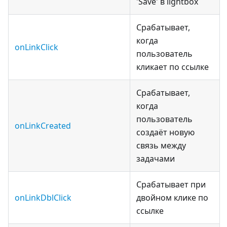
'Save' в lightbox
Срабатывает,
когда
onLinkClick
пользователь
кликает по ссылке
Срабатывает,
когда
пользователь
onLinkCreated
создаёт новую
связь между
задачами
Срабатывает при
onLinkDblClick
двойном клике по
ссылке