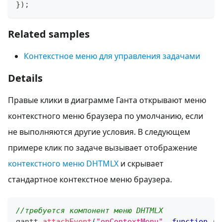
}
)
;
Related samples
Контекстное меню для управления задачами
Details
Правые клики в диаграмме Ганта открывают меню
контекстного меню браузера по умолчанию, если
не выполняются другие условия. В следующем
примере клик по задаче вызывает отображение
контекстного меню DHTMLX
и скрывает
стандартное контекстное меню браузера.
//требуется компонент меню DHTMLX
gantt
.
attachEvent
(
"onContextMenu"
,
function
(
t