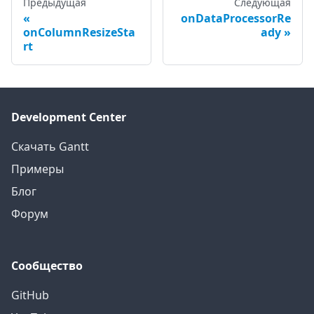
Предыдущая
Следующая
onDataProcessorRe
onColumnResizeSta
ady
rt
Development Center
Скачать Gantt
Примеры
Блог
Форум
Сообщество
GitHub