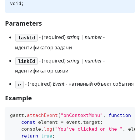
void;
Parameters
- (required)
string | number
-
taskId
идентификатор задачи
- (required)
string | number
-
linkId
идентификатор связи
- (required)
Event
- нативный объект события
e
Example
gantt
.
attachEvent
(
"onContextMenu"
,
function
(
t
const
 element 
=
 event
.
target
;
console
.
log
(
"You've clicked on the "
,
 elem
return
true
;