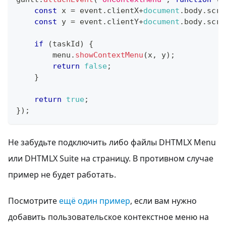
const
 x 
=
 event
.
clientX
+
document
.
body
.
scro
const
 y 
=
 event
.
clientY
+
document
.
body
.
scro
if
(
taskId
)
{
        menu
.
showContextMenu
(
x
,
 y
)
;
return
false
;
}
return
true
;
}
)
;
Не забудьте подключить либо файлы DHTMLX Menu
или DHTMLX Suite на страницу. В противном случае
пример не будет работать.
Посмотрите
ещё один пример
, если вам нужно
добавить пользовательское контекстное меню на