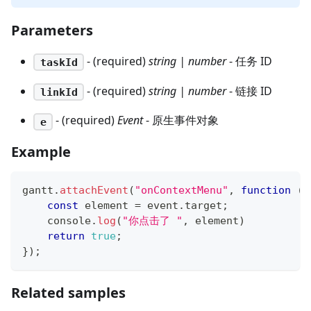
Parameters
- (required)
string | number
- 任务 ID
taskId
- (required)
string | number
- 链接 ID
linkId
- (required)
Event
- 原生事件对象
e
Example
gantt
.
attachEvent
(
"onContextMenu"
,
function
(
t
const
 element 
=
 event
.
target
;
console
.
log
(
"你点击了 "
,
 element
)
return
true
;
}
)
;
Related samples