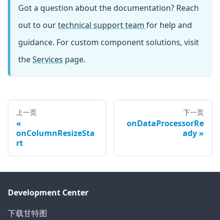
Got a question about the documentation? Reach
out to our
technical support team
for help and
guidance. For custom component solutions, visit
the
Services
page.
上一页
下一页
onDataProcessorRe
onColumnResizeSta
ady
rt
Development Center
下载甘特图