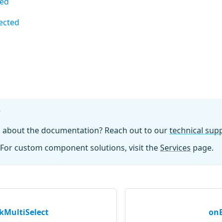
ted
ected
?
n about the documentation? Reach out to our
technical su
For custom component solutions, visit the
Services
page.
kMultiSelect
on