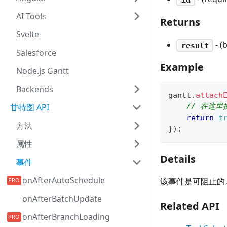
AI Tools
Returns
Svelte
- 
result
Salesforce
Example
Node.js Gantt
Backends
gantt
.
attach
甘特图 API
// 在这
return
t
方法
}
)
;
属性
Details
事件
onAfterAutoSchedule
该事件是可阻止的
onAfterBatchUpdate
Related API
onAfterBranchLoading