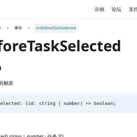
示例
论坛
支
I
事件
onBeforeTaskSelected
oreTaskSelected
n
前触发
Selected: (id: string | number) => boolean;
red)
string | number
- 任务 ID