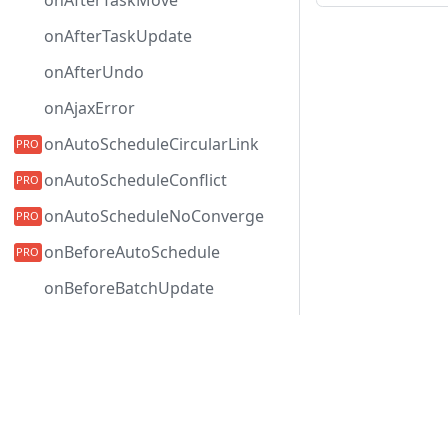
onAfterTaskMove
onAfterTaskUpdate
onAfterUndo
onAjaxError
onAutoScheduleCircularLink
onAutoScheduleConflict
onAutoScheduleNoConverge
onBeforeAutoSchedule
onBeforeBatchUpdate
onBeforeBranchLoading
Development Center
onBeforeCollapse
onBeforeDataRender
下载甘特图
示例
onBeforeExpand