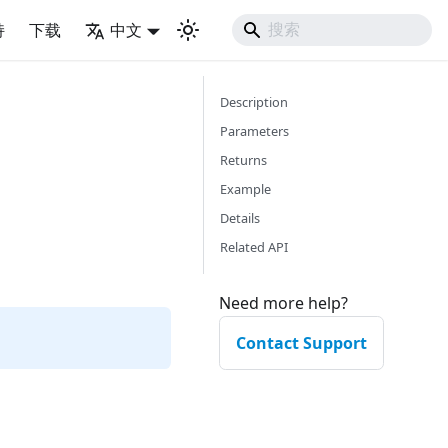
持
下载
中文
Description
Parameters
Returns
Example
Details
Related API
Need more help?
Contact Support