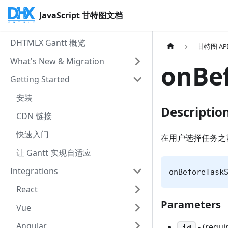
JavaScript 甘特图文档
DHTMLX Gantt 概览
甘特图 AP
What's New & Migration
onBef
Getting Started
安装
Descriptio
CDN 链接
快速入门
在用户选择任务之
让 Gantt 实现自适应
Integrations
onBeforeTask
React
Parameters
Vue
Angular
- (requi
id