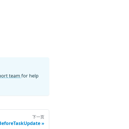
pport team
for help
下一页
BeforeTaskUpdate