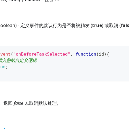
(boolean) - 定义事件的默认行为是否将被触发 (
true
) 或取消 (
fal
Event
(
"onBeforeTaskSelected"
,
function
(
id
)
{
里插入您的自定义逻辑 
rue
;
。返回
false
以取消默认处理。