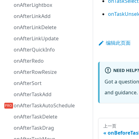
onTaskSelec
onAfterLightbox
onTaskUnsel
onAfterLinkAdd
onAfterLinkDelete
onAfterLinkUpdate
编辑此页面
onAfterQuickInfo
onAfterRedo
NEED HELP
onAfterRowResize
Got a questio
onAfterSort
and guidance. 
onAfterTaskAdd
onAfterTaskAutoSchedule
onAfterTaskDelete
上一页
onAfterTaskDrag
onBeforeTas