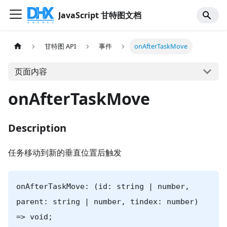
JavaScript 甘特图文档
甘特图 API
事件
onAfterTaskMove
页面内容
onAfterTaskMove
Description
任务移动到新的垂直位置后触发
onAfterTaskMove: (id: string | number,
parent: string | number, tindex: number)
=> void;