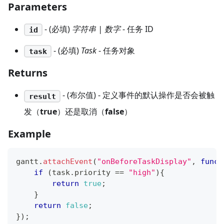
Parameters
- (必填)
字符串 | 数字
- 任务 ID
id
- (必填)
Task
- 任务对象
task
Returns
- (布尔值) - 定义事件的默认操作是否会被触
result
发（
true
）还是取消（
false
）
Example
gantt
.
attachEvent
(
"onBeforeTaskDisplay"
,
funct
if
(
task
.
priority
==
"high"
)
{
return
true
;
}
return
false
;
}
)
;