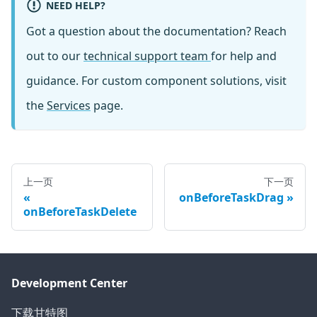
NEED HELP?
Got a question about the documentation? Reach
out to our
technical support team
for help and
guidance. For custom component solutions, visit
the
Services
page.
上一页
下一页
onBeforeTaskDrag
onBeforeTaskDelete
Development Center
下载甘特图