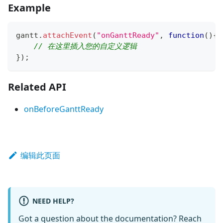
Example
gantt
.
attachEvent
(
"onGanttReady"
,
function
(
)
{
// 在这里插入您的自定义逻辑 
}
)
;
Related API
onBeforeGanttReady
编辑此页面
NEED HELP?
Got a question about the documentation? Reach