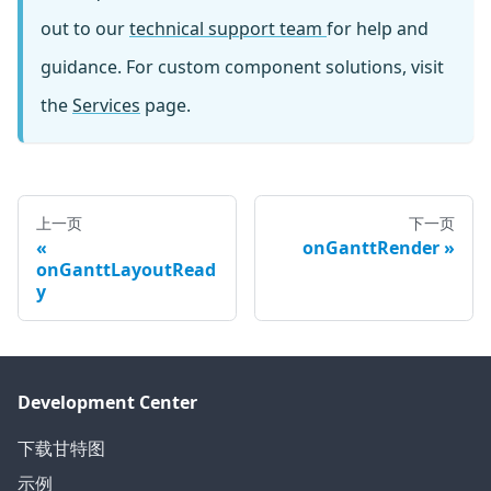
out to our
technical support team
for help and
guidance. For custom component solutions, visit
the
Services
page.
上一页
下一页
onGanttRender
onGanttLayoutRead
y
Development Center
下载甘特图
示例