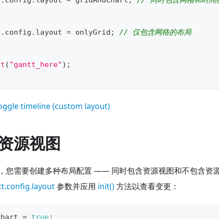
t
.
config
.
layout
=
 gridAndChart
;
// 同时包含网格和时间
t
.
config
.
layout
=
 onlyGrid
;
// 仅包含网格的布局
it
(
"gantt_here"
)
;
oggle timeline (custom layout)
资源视图
，您需要创建多种布局配置 —— 同时包含资源视图和不包含资
t.config.layout
参数并应用
init()
方法以查看变更：
Chart 
=
true
;