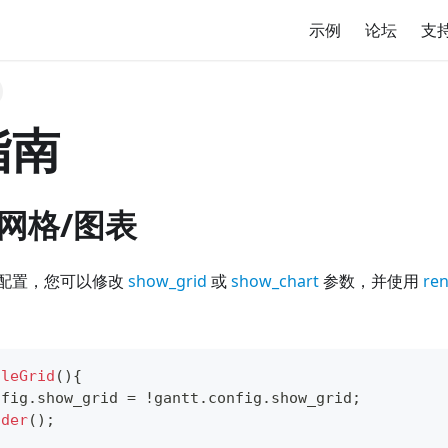
示例
论坛
支
指南
网格/图表
配置，您可以修改
show_grid
或
show_chart
参数，并使用
ren
gleGrid
(
)
{
nfig
.
show_grid
=
!
gantt
.
config
.
show_grid
;
nder
(
)
;