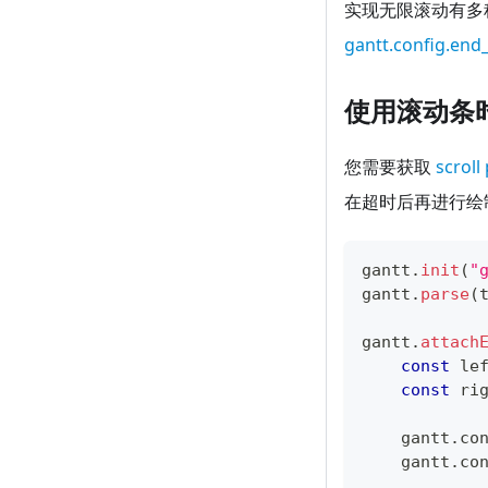
实现无限滚动有多
gantt.config.end
使用滚动条
您需要获取
scroll
在超时后再进行绘
gantt
.
init
(
"
gantt
.
parse
(
gantt
.
attach
const
 le
const
 ri
    gantt
.
co
    gantt
.
co