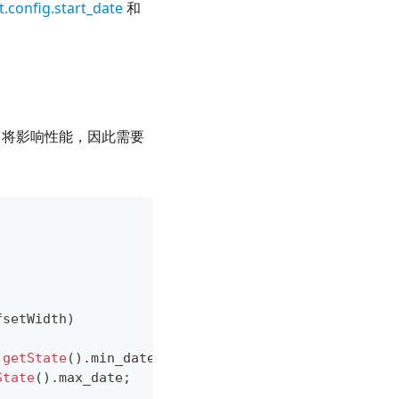
t.config.start_date
和
t 将影响性能，因此需要
fsetWidth
)
.
getState
(
)
.
min_date
;
State
(
)
.
max_date
;