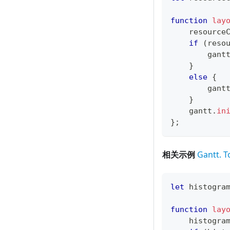
function
lay
    resource
if
(
reso
        gant
}
else
{
        gant
}
    gantt
.
in
}
;
相关示例
Gantt. T
let
 histogra
function
lay
    histogra