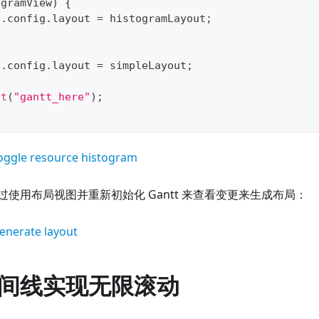
ogramView
)
{
t
.
config
.
layout
=
 histogramLayout
;
t
.
config
.
layout
=
 simpleLayout
;
it
(
"gantt_here"
)
;
Toggle resource histogram
使用布局视图并重新初始化 Gantt 来查看变更来生成布局：
enerate layout
间线实现无限滚动