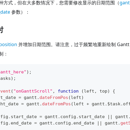
种方式，但在大多数情况下，您需要修改显示的日期范围（
gant
_date
参数）：
时
 position
并增加日期范围。请注意，过于频繁地重新绘制 Gant
制：
gantt_here"
)
;
tasks
)
;
Event
(
"onGanttScroll"
,
function
(
left
,
 top
)
{
ft_date 
=
 gantt
.
dateFromPos
(
left
)
ght_date 
=
 gantt
.
dateFromPos
(
left 
+
 gantt
.
$task
.
of
nfig
.
start_date
=
 gantt
.
config
.
start_date
||
 gantt
nfig
.
end_date
=
 gantt
.
config
.
end_date
||
 gantt
.
get