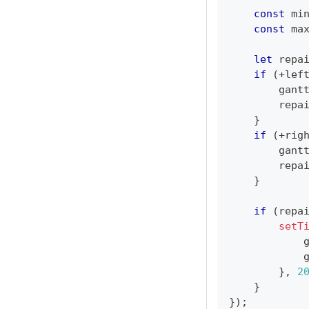
const
 mi
const
 ma
let
 repa
if
(
+
lef
        gant
        repa
}
if
(
+
rig
        gant
        repa
}
if
(
repa
setT
            
            
}
,
2
}
}
)
;