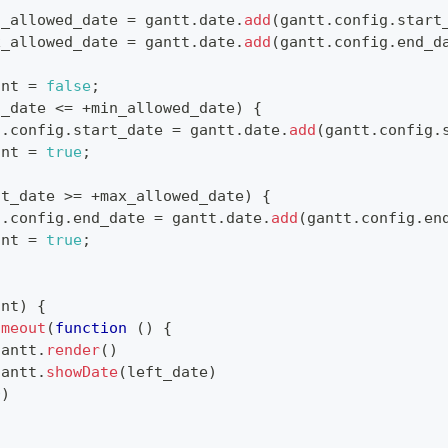
n_allowed_date 
=
 gantt
.
date
.
add
(
gantt
.
config
.
start
x_allowed_date 
=
 gantt
.
date
.
add
(
gantt
.
config
.
end_d
int 
=
false
;
t_date 
<=
+
min_allowed_date
)
{
t
.
config
.
start_date
=
 gantt
.
date
.
add
(
gantt
.
config
.
int 
=
true
;
ht_date 
>=
+
max_allowed_date
)
{
t
.
config
.
end_date
=
 gantt
.
date
.
add
(
gantt
.
config
.
en
int 
=
true
;
int
)
{
imeout
(
function
(
)
{
gantt
.
render
(
)
gantt
.
showDate
(
left_date
)
0
)