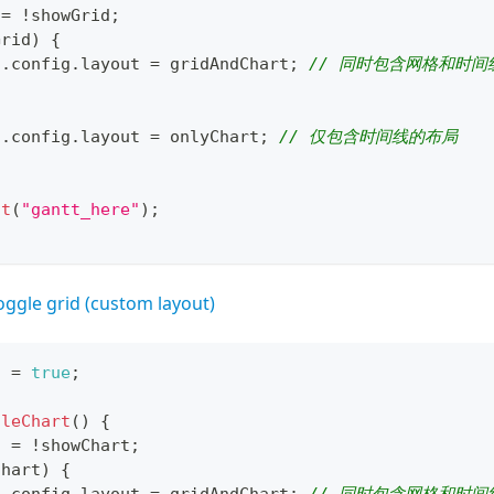
 
=
!
showGrid
;
Grid
)
{
t
.
config
.
layout
=
 gridAndChart
;
// 同时包含网格和时间
t
.
config
.
layout
=
 onlyChart
;
// 仅包含时间线的布局
it
(
"gantt_here"
)
;
oggle grid (custom layout)
t 
=
true
;
gleChart
(
)
{
t 
=
!
showChart
;
Chart
)
{