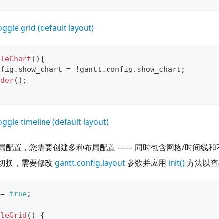
oggle grid (default layout)
gleChart
(
)
{
nfig
.
show_chart
=
!
gantt
.
config
.
show_chart
;
nder
(
)
;
oggle timeline (default layout)
局配置，您需要创建多种布局配置 —— 同时包含网格/时间线和
切换，需要修改
gantt.config.layout
参数并应用
init()
方法以查
 
=
true
;
gleGrid
(
)
{