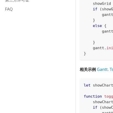
第三方许可证
    showGrid
FAQ
if
(
show
        gant
}
else
{
        gant
}
    gantt
.
in
}
相关示例
Gantt. T
let
 showChar
function
tog
    showChar
if
(
show