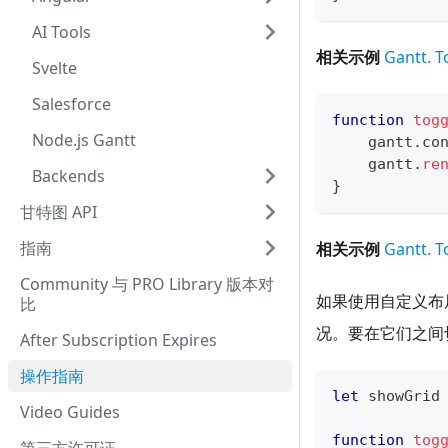
AI Tools
相关示例
Gantt. T
Svelte
Salesforce
function
tog
Node.js Gantt
    gantt
.
co
    gantt
.
re
Backends
}
甘特图 API
指南
相关示例
Gantt. T
Community 与 PRO Library 版本对
如果使用自定义布
比
况。要在它们之间
After Subscription Expires
操作指南
let
 showGrid
Video Guides
function
tog