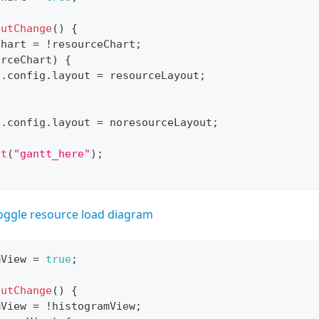
outChange
(
)
{
Chart 
=
!
resourceChart
;
urceChart
)
{
t
.
config
.
layout
=
 resourceLayout
;
t
.
config
.
layout
=
 noresourceLayout
;
it
(
"gantt_here"
)
;
oggle resource load diagram
mView 
=
true
;
outChange
(
)
{
mView 
=
!
histogramView
;