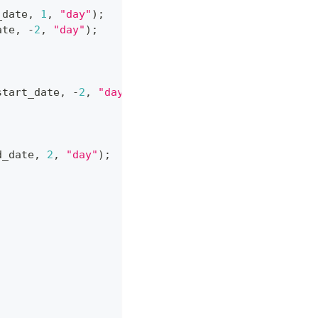
_date
,
1
,
"day"
)
;
ate
,
-
2
,
"day"
)
;
start_date
,
-
2
,
"day"
)
;
d_date
,
2
,
"day"
)
;