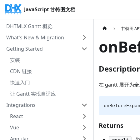
JavaScript 甘特图文档
DHTMLX Gantt 概览
甘特图 AP
What's New & Migration
onBe
Getting Started
安装
Descriptio
CDN 链接
快速入门
在 gantt 展开
让 Gantt 实现自适应
Integrations
onBeforeExpa
React
Returns
Vue
Angular
- 
result