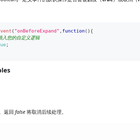
Event
(
"onBeforeExpand"
,
function
(
)
{
插入您的自定义逻辑   
rue
;
les
。返回
false
将取消后续处理。