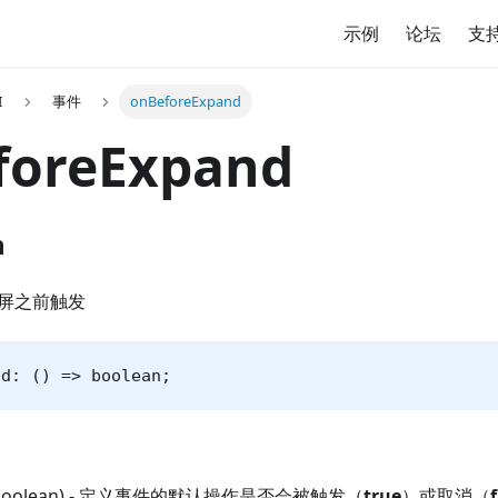
示例
论坛
支
I
事件
onBeforeExpand
foreExpand
n
为全屏之前触发
nd: () => boolean;
(boolean) - 定义事件的默认操作是否会被触发（
true
）或取消（