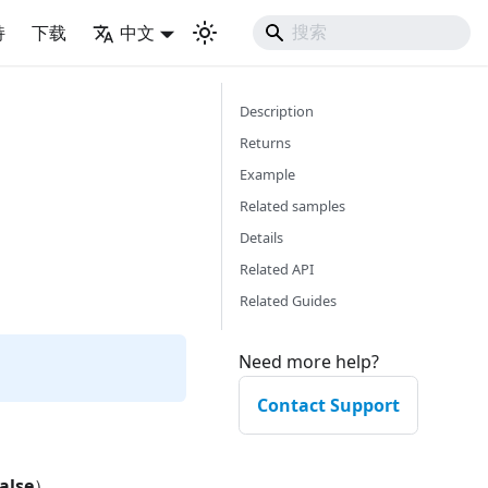
持
下载
中文
Description
Returns
Example
Related samples
Details
Related API
Related Guides
Need more help?
Contact Support
false
）