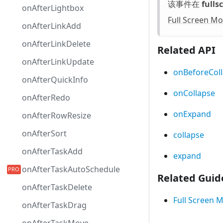
该事件在
fulls
onAfterLightbox
Full Screen M
onAfterLinkAdd
onAfterLinkDelete
Related API
onAfterLinkUpdate
onBeforeCol
onAfterQuickInfo
onCollapse
onAfterRedo
onExpand
onAfterRowResize
onAfterSort
collapse
onAfterTaskAdd
expand
onAfterTaskAutoSchedule
Related Guid
onAfterTaskDelete
Full Screen 
onAfterTaskDrag