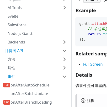
AI Tools
Example
Svelte
gantt
.
attach
Salesforce
// 在这里
Node.js Gantt
return
t
}
)
;
Backends
甘特图 API
Related samp
方法
Full Screen
属性
Details
事件
onAfterAutoSchedule
该事件是可阻塞的
onAfterBatchUpdate
注释
onAfterBranchLoading