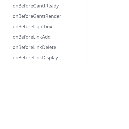
onBeforeGanttReady
onBeforeGanttRender
onBeforeLightbox
onBeforeLinkAdd
onBeforeLinkDelete
onBeforeLinkDisplay
onBeforeLinkUpdate
Development Center
onBeforeMultiSelect
下载甘特图
onBeforeParse
示例
onBeforeRedo
博客
onBeforeRedoStack
论坛
onBeforeRollupTaskDisplay