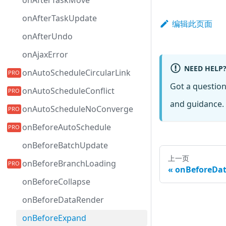
onAfterTaskMove
onAfterTaskUpdate
编辑此页面
onAfterUndo
onAjaxError
NEED HELP
onAutoScheduleCircularLink
Got a questio
onAutoScheduleConflict
and guidance. 
onAutoScheduleNoConverge
onBeforeAutoSchedule
onBeforeBatchUpdate
上一页
onBeforeBranchLoading
onBeforeDa
onBeforeCollapse
onBeforeDataRender
onBeforeExpand