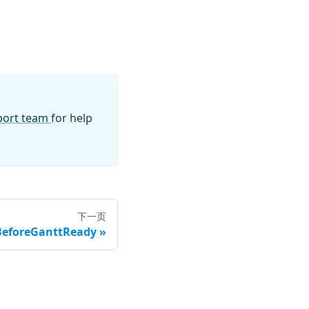
pport team
for help
下一页
eforeGanttReady