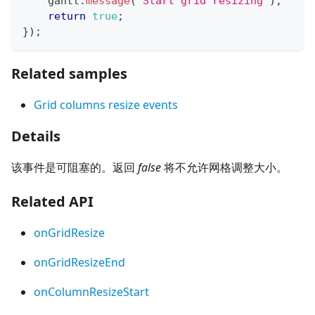
    gantt
.
message
(
"Start grid resizing"
)
;
return
true
;
}
)
;
Related samples
Grid columns resize events
Details
该事件是可阻塞的。返回
false
将不允许网格调整大小。
Related API
onGridResize
onGridResizeEnd
onColumnResizeStart