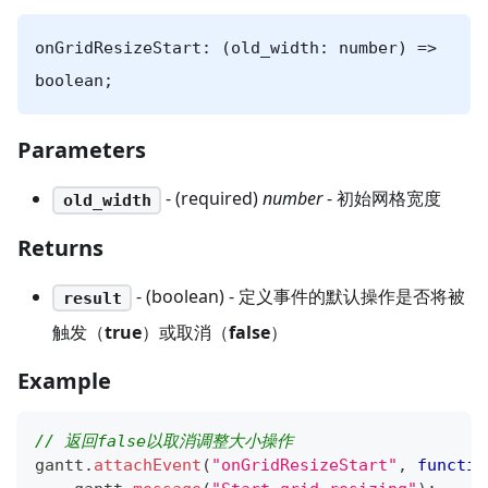
onGridResizeStart: (old_width: number) =>
boolean;
Parameters
- (required)
number
- 初始网格宽度
old_width
Returns
- (boolean) - 定义事件的默认操作是否将被
result
触发（
true
）或取消（
false
）
Example
// 返回false以取消调整大小操作
gantt
.
attachEvent
(
"onGridResizeStart"
,
functio