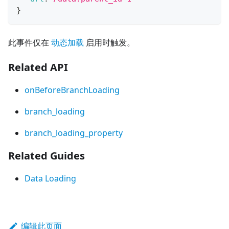
}
此事件仅在
动态加载
启用时触发。
Related API
onBeforeBranchLoading
branch_loading
branch_loading_property
Related Guides
Data Loading
编辑此页面