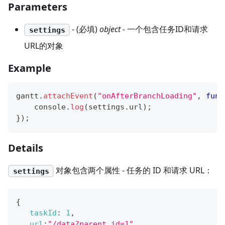
Parameters
- (必填)
object
- 一个包含任务ID和请求
settings
URL的对象
Example
gantt
.
attachEvent
(
"onAfterBranchLoading"
,
func
console
.
log
(
settings
.
url
)
;
}
)
;
Details
对象包含两个属性 - 任务的 ID 和请求 URL：
settings
{
taskId
:
1
,
url
:
"/data?parent_id=1"