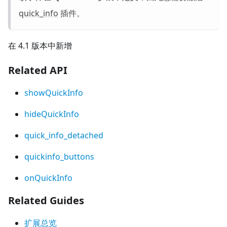
quick_info
插件。
在 4.1 版本中新增
Related API
showQuickInfo
hideQuickInfo
quick_info_detached
quickinfo_buttons
onQuickInfo
Related Guides
扩展总览