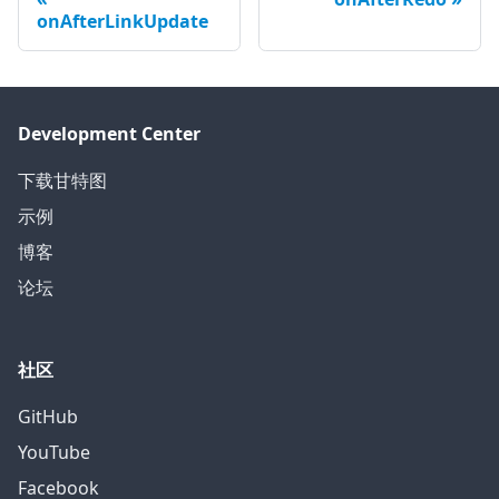
onAfterLinkUpdate
Development Center
下载甘特图
示例
博客
论坛
社区
GitHub
YouTube
Facebook