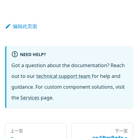
编辑此页面
NEED HELP?
Got a question about the documentation? Reach
out to our
technical support team
for help and
guidance. For custom component solutions, visit
the
Services
page.
上一页
下一页
onAfterRedo