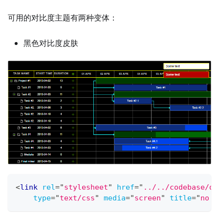
可用的对比度主题有两种变体：
黑色对比度皮肤
<
link
rel
=
"
stylesheet
"
href
=
"
../../codebase/dh
type
=
"
text/css
"
media
=
"
screen
"
title
=
"
no t