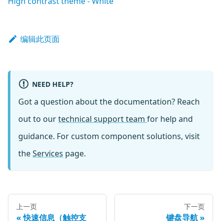
High contrast theme - White
编辑此页面
NEED HELP?
Got a question about the documentation? Reach
out to our
technical support team
for help and
guidance. For custom component solutions, visit
the
Services
page.
上一页
下一页
快速信息（触控支
键盘导航