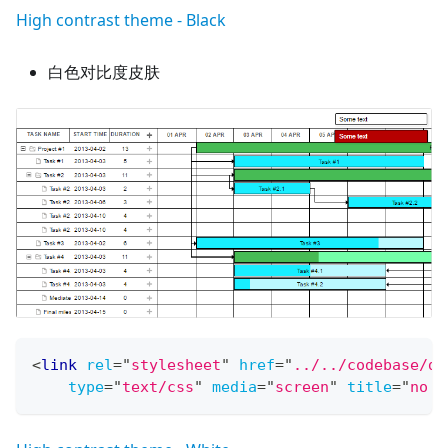
High contrast theme - Black
白色对比度皮肤
<
link
rel
=
"
stylesheet
"
href
=
"
../../codebase/dh
type
=
"
text/css
"
media
=
"
screen
"
title
=
"
no t