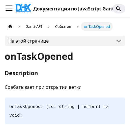
Документация по JavaScript Gantt
Gantt API
События
onTaskOpened
На этой странице
onTaskOpened
Description
Срабатывает при открытии ветки
onTaskOpened: (id: string | number) =>
void;