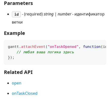
Parameters
- (required)
string | number
- идентификатор
id
ветки
Example
gantt
.
attachEvent
(
"onTaskOpened"
,
function
(
id
)
// любая ваша логика здесь
}
)
;
Related API
open
onTaskClosed