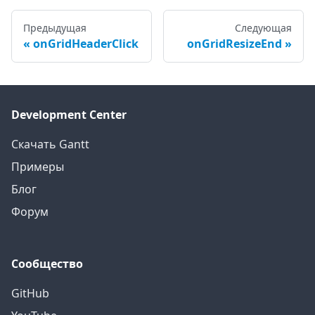
Предыдущая
Следующая
onGridHeaderClick
onGridResizeEnd
Development Center
Скачать Gantt
Примеры
Блог
Форум
Сообщество
GitHub