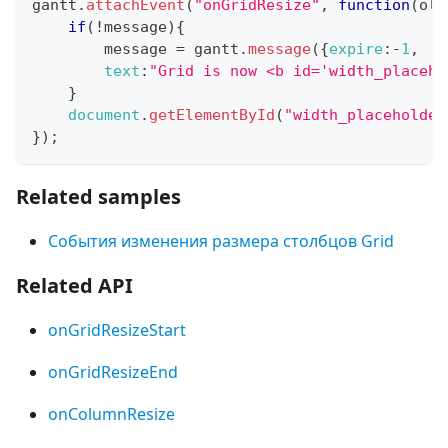
gantt
.
attachEvent
(
"onGridResize"
,
function
(
old
if
(
!
message
)
{
        message 
=
 gantt
.
message
(
{
expire
:
-
1
,
text
:
"Grid is now <b id='width_placeho
}
document
.
getElementById
(
"width_placeholder
}
)
;
Related samples
События изменения размера столбцов Grid
Related API
onGridResizeStart
onGridResizeEnd
onColumnResize