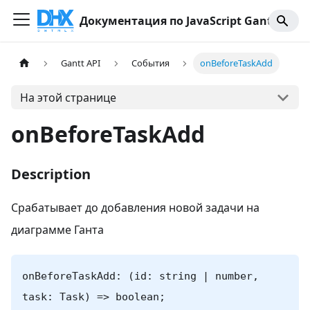
Документация по JavaScript Gantt
Gantt API
События
onBeforeTaskAdd
На этой странице
onBeforeTaskAdd
Description
Срабатывает до добавления новой задачи на
диаграмме Ганта
onBeforeTaskAdd: (id: string | number,
task: Task) => boolean;