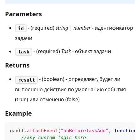
Parameters
- (required)
string | number
- идентификатор
id
задачи
- (required)
Task
- объект задачи
task
Returns
- (boolean) - определяет, будет ли
result
выполнено действие по умолчанию события
(true) или отменено (false)
Example
gantt
.
attachEvent
(
"onBeforeTaskAdd"
,
function
(
//any custom logic here