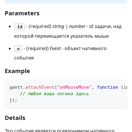
Parameters
- (required)
string | number
- id задачи, над
id
которой перемещается указатель мыши
- (required)
Event
- объект нативного
e
события
Example
gantt
.
attachEvent
(
"onMouseMove"
,
function
(
id
,
// любая ваша логика здесь
}
)
;
Details
Это событие является псевдонимом нативного