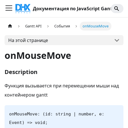
Документация по JavaScript Gantt
Gantt API
События
onMouseMove
На этой странице
onMouseMove
Description
Функция вызывается при перемещении мыши над
контейнером gantt
onMouseMove: (id: string | number, e:
Event) => void;