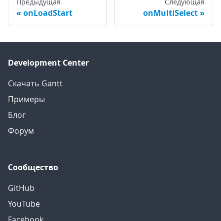
Предыдущая
Следующая
onLoadStart
onMultiSelect
Development Center
Скачать Gantt
Примеры
Блог
Форум
Сообщество
GitHub
YouTube
Facebook