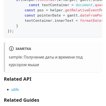
const
 textContainer 
=
document
.
query
const
 pos 
=
 helper
.
getRelativeEventPos
const
 pointerDate 
=
 gantt
.
dateFromPos
(
        textContainer
.
innerText
=
formatDate
(
p
}
}
)
;
ЗАМЕТКА
sample:
Получение даты и времени под
курсором мыши
Related API
utils
Related Guides