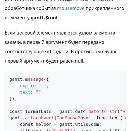
обработчика события
mousemove
прикрепленного
к элементу
gantt.$root
.
Если целевой элемент является узлом элемента
задачи, в первый аргумент будет передано
соответствующее id задачи. В противном случае
первый аргумент будет равен null.
gantt
.
message
(
{
expire
:
-
1
,
text
:
""
}
)
;
const
 formatDate 
=
 gantt
.
date
.
date_to_str
(
"%Y-
gantt
.
attachEvent
(
"onMouseMove"
,
function
(
id
,
const
 helper 
=
 gantt
.
utils
.
dom
;
if
(
helper
.
isChildOf
(
e
.
target
,
 gantt
.
$task_