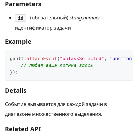
Parameters
- (обязательный)
string,number
-
id
идентификатор задачи
Example
gantt
.
attachEvent
(
"onTaskSelected"
,
function
(
i
// любая ваша логика здесь
}
)
;
Details
Событие вызывается для каждой задачи в
диапазоне множественного выделения.
Related API