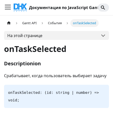
Документация по JavaScript Gantt
Gantt API
События
onTaskSelected
На этой странице
onTaskSelected
Descriptionion
Срабатывает, когда пользователь выбирает задачу
onTaskSelected: (id: string | number) =>
void;