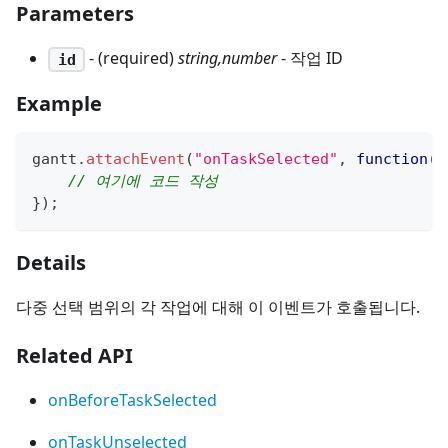
Parameters
- (required)
string,number
- 작업 ID
id
Example
gantt
.
attachEvent
(
"onTaskSelected"
,
function
(
i
// 여기에 코드 작성
}
)
;
Details
다중 선택 범위의 각 작업에 대해 이 이벤트가 호출됩니다.
Related API
onBeforeTaskSelected
onTaskUnselected