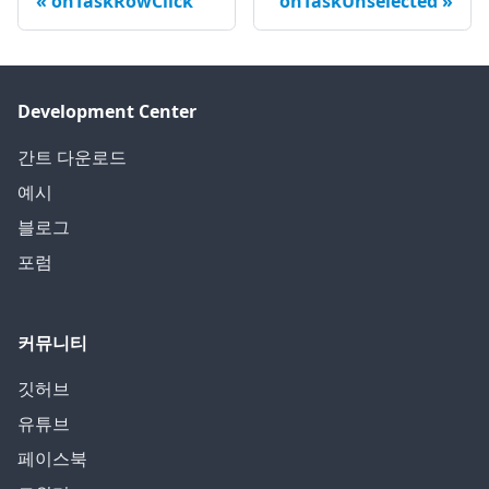
onTaskRowClick
onTaskUnselected
Development Center
간트 다운로드
예시
블로그
포럼
커뮤니티
깃허브
유튜브
페이스북