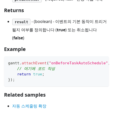
Returns
- (boolean) - 이벤트의 기본 동작이 트리거
result
될지 여부를 정의합니다 (
true
) 또는 취소됩니다
(
false
)
Example
gantt
.
attachEvent
(
"onBeforeTaskAutoSchedule"
,
f
// 여기에 코드 작성
return
true
;
}
)
;
Related samples
자동 스케줄링 확장