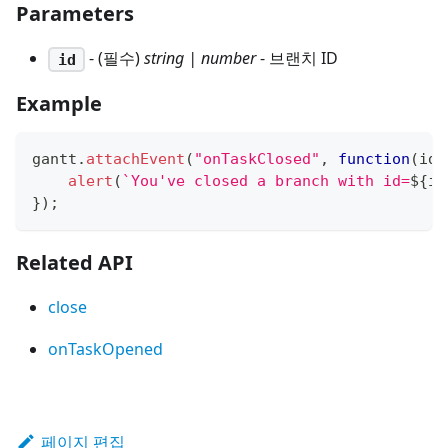
Parameters
- (필수)
string | number
- 브랜치 ID
id
Example
gantt
.
attachEvent
(
"onTaskClosed"
,
function
(
id
)
alert
(
`
You've closed a branch with id=
${
id
}
)
;
Related API
close
onTaskOpened
페이지 편집