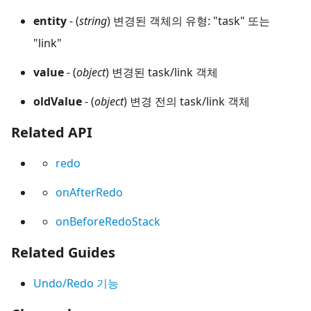
entity
- (
string
) 변경된 객체의 유형: "task" 또는
"link"
value
- (
object
) 변경된 task/link 객체
oldValue
- (
object
) 변경 전의 task/link 객체
Related API
redo
onAfterRedo
onBeforeRedoStack
Related Guides
Undo/Redo 기능