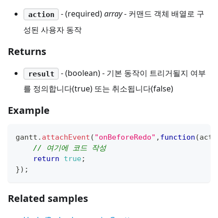
- (required)
array
- 커맨드 객체 배열로 구
action
성된 사용자 동작
Returns
- (boolean) - 기본 동작이 트리거될지 여부
result
를 정의합니다(true) 또는 취소됩니다(false)
Example
gantt
.
attachEvent
(
"onBeforeRedo"
,
function
(
acti
// 여기에 코드 작성
return
true
;
}
)
;
Related samples