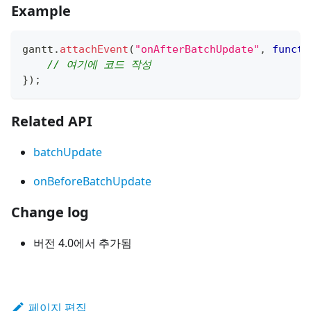
Example
gantt
.
attachEvent
(
"onAfterBatchUpdate"
,
functi
// 여기에 코드 작성
}
)
;
Related API
batchUpdate
onBeforeBatchUpdate
Change log
버전 4.0에서 추가됨
페이지 편집