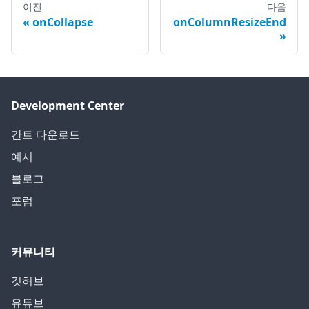
이전
다음
onCollapse
onColumnResizeEnd
Development Center
간트 다운로드
예시
블로그
포럼
커뮤니티
깃허브
유튜브