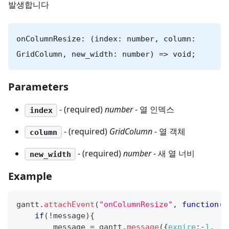
발생합니다
onColumnResize: (index: number, column:
GridColumn, new_width: number) => void;
Parameters
- (required)
number
- 열 인덱스
index
- (required)
GridColumn
- 열 객체
column
- (required)
number
- 새 열 너비
new_width
Example
gantt
.
attachEvent
(
"onColumnResize"
,
function
(
i
if
(
!
message
)
{
        message 
=
 gantt
.
message
(
{
expire
:
-
1
,