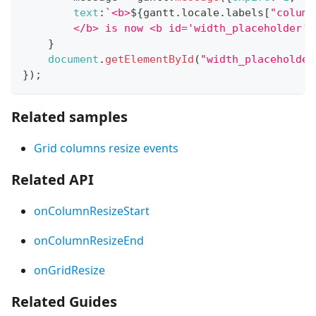
text
:
`
<b>
${
gantt
.
locale
.
labels
[
"column
        </b> is now <b id='width_placeholder'>
}
document
.
getElementById
(
"width_placeholder
}
)
;
Related samples
Grid columns resize events
Related API
onColumnResizeStart
onColumnResizeEnd
onGridResize
Related Guides