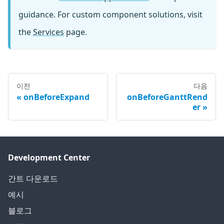
guidance. For custom component solutions, visit
the
Services
page.
이전
다음
onBeforeExpand
onBeforeGanttRend
er
Development Center
간트 다운로드
예시
블로그