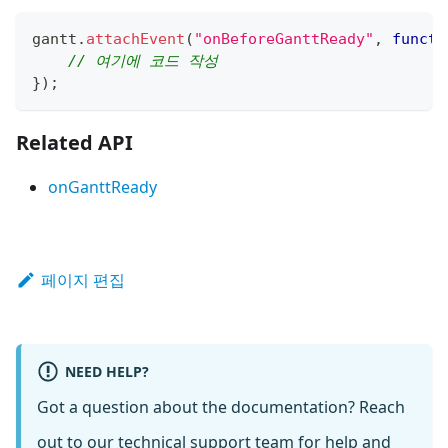
gantt
.
attachEvent
(
"onBeforeGanttReady"
,
functi
// 여기에 코드 작성
}
)
;
Related API
onGanttReady
페이지 편집
NEED HELP?
Got a question about the documentation? Reach
out to our
technical support team
for help and