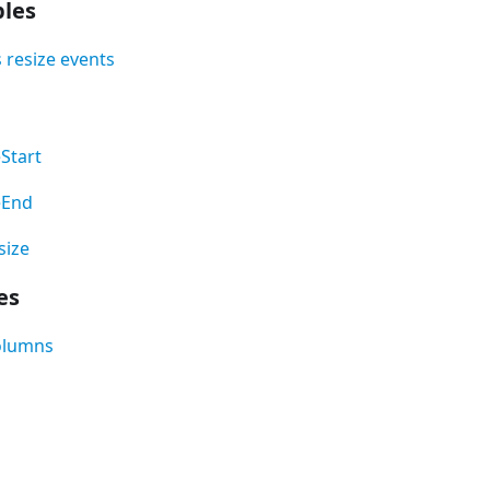
les
 resize events
Start
eEnd
ize
es
olumns