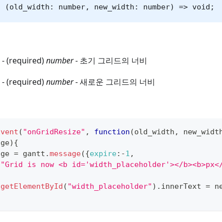
: (old_width: number, new_width: number) => void;
- (required)
number
- 초기 그리드의 너비
- (required)
number
- 새로운 그리드의 너비
Event
(
"onGridResize"
,
function
(
old_width
,
 new_widt
age
)
{
age 
=
 gantt
.
message
(
{
expire
:
-
1
,
:
"Grid is now <b id='width_placeholder'></b><b>px<
.
getElementById
(
"width_placeholder"
)
.
innerText
=
 n