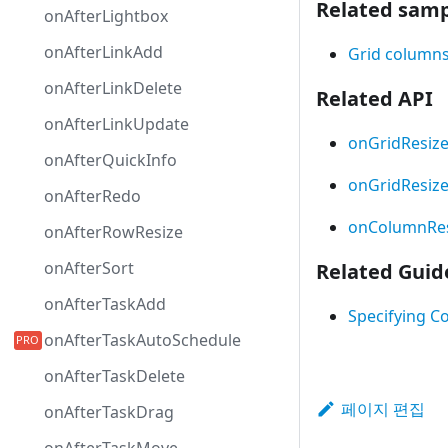
Related samp
onAfterLightbox
onAfterLinkAdd
Grid columns
onAfterLinkDelete
Related API
onAfterLinkUpdate
onGridResize
onAfterQuickInfo
onGridResiz
onAfterRedo
onColumnRes
onAfterRowResize
onAfterSort
Related Guid
onAfterTaskAdd
Specifying C
onAfterTaskAutoSchedule
onAfterTaskDelete
페이지 편집
onAfterTaskDrag