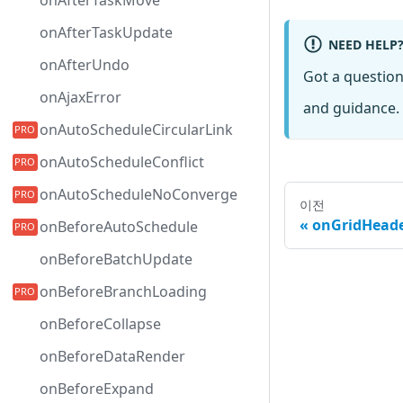
onAfterTaskMove
onAfterTaskUpdate
NEED HELP
onAfterUndo
Got a questio
onAjaxError
and guidance. 
onAutoScheduleCircularLink
onAutoScheduleConflict
onAutoScheduleNoConverge
이전
onGridHeade
onBeforeAutoSchedule
onBeforeBatchUpdate
onBeforeBranchLoading
onBeforeCollapse
onBeforeDataRender
onBeforeExpand