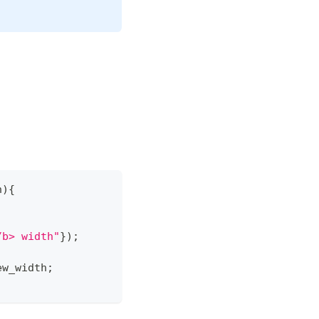
h
)
{
/b> width"
}
)
;
ew_width
;