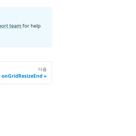
pport team
for help
다음
onGridResizeEnd