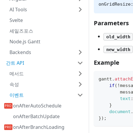
onGridResize
AI Tools
Svelte
Parameters
세일즈포스
old_width
Node.js Gantt
new_width
Backends
Example
간트 API
메서드
gantt
.
attach
속성
if
(
!
mess
        mess
이벤트
text
}
onAfterAutoSchedule
document
onAfterBatchUpdate
}
)
;
onAfterBranchLoading