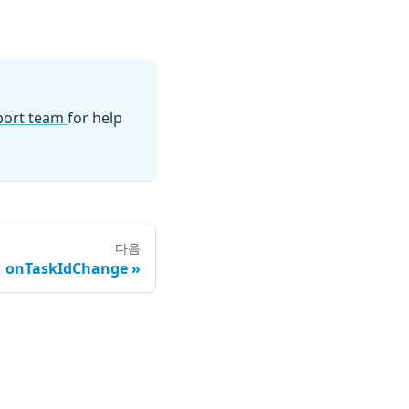
pport team
for help
다음
onTaskIdChange