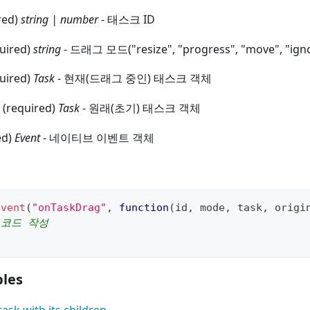
red)
string | number
- 태스크 ID
quired)
string
- 드래그 모드("resize", "progress", "move", "ign
quired)
Task
- 현재(드래그 중인) 태스크 객체
 (required)
Task
- 원래(초기) 태스크 객체
ed)
Event
- 네이티브 이벤트 객체
Event
(
"onTaskDrag"
,
function
(
id
,
 mode
,
 task
,
 origi
 코드 작성
les
ask with its children