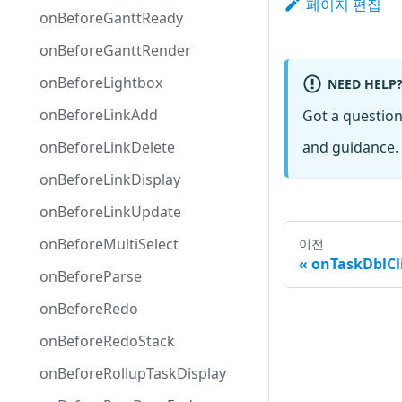
페이지 편집
onBeforeGanttReady
onBeforeGanttRender
onBeforeLightbox
NEED HELP
onBeforeLinkAdd
Got a questio
onBeforeLinkDelete
and guidance. 
onBeforeLinkDisplay
onBeforeLinkUpdate
onBeforeMultiSelect
이전
onTaskDblCl
onBeforeParse
onBeforeRedo
onBeforeRedoStack
onBeforeRollupTaskDisplay