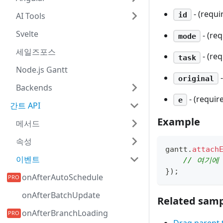
- (requi
id
AI Tools
Svelte
- (re
mode
세일즈포스
- (re
task
Node.js Gantt
-
original
Backends
- (requir
e
간트 API
Example
메서드
속성
gantt
.
attach
이벤트
// 여기에
}
)
;
onAfterAutoSchedule
onAfterBatchUpdate
Related samp
onAfterBranchLoading
Drag parent t