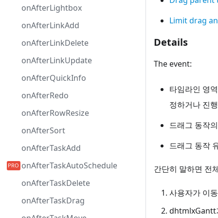
onAfterLightbox
Limit drag a
onAfterLinkAdd
Details
onAfterLinkDelete
onAfterLinkUpdate
The event:
onAfterQuickInfo
타임라인 영역
onAfterRedo
정하거나 진행
onAfterRowResize
드래그 동작의 
onAfterSort
드래그 동작 
onAfterTaskAdd
onAfterTaskAutoSchedule
간단히 말하면 전체
onAfterTaskDelete
사용자가 이동
onAfterTaskDrag
dhtmlxGa