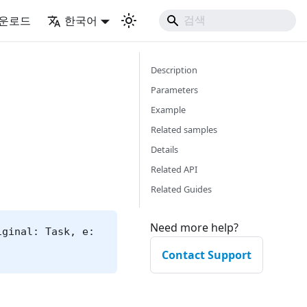
운로드
한국어
Description
Parameters
Example
Related samples
Details
Related API
Related Guides
Need more help?
iginal: Task, e:
Contact Support