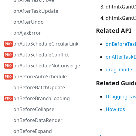
onAfterTaskMove
dhtmlxGant
onAfterTaskUpdate
dhtmlxGa
onAfterUndo
Related API
onAjaxError
onAutoScheduleCircularLink
onBeforeTas
onAutoScheduleConflict
onAfterTask
onAutoScheduleNoConverge
drag_mode
onBeforeAutoSchedule
Related Guid
onBeforeBatchUpdate
Dragging Tas
onBeforeBranchLoading
onBeforeCollapse
How-tos
onBeforeDataRender
onBeforeExpand