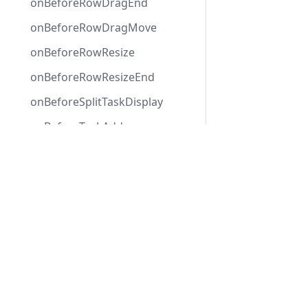
onBeforeRowDragEnd
onBeforeRowDragMove
onBeforeRowResize
onBeforeRowResizeEnd
onBeforeSplitTaskDisplay
onBeforeTaskAdd
onBeforeTaskAutoSchedule
Development Center
onBeforeTaskChanged
간트 다운로드
onBeforeTaskDelete
예시
onBeforeTaskDisplay
블로그
포럼
onBeforeTaskDrag
onBeforeTaskMove
onBeforeTaskMultiSelect