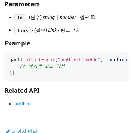
Parameters
- (필수)
string | number
- 링크 ID
id
- (필수)
Link
- 링크 객체
link
Example
gantt
.
attachEvent
(
"onAfterLinkAdd"
,
function
(
i
// 여기에 코드 작성
}
)
;
Related API
addLink
페이지 편집