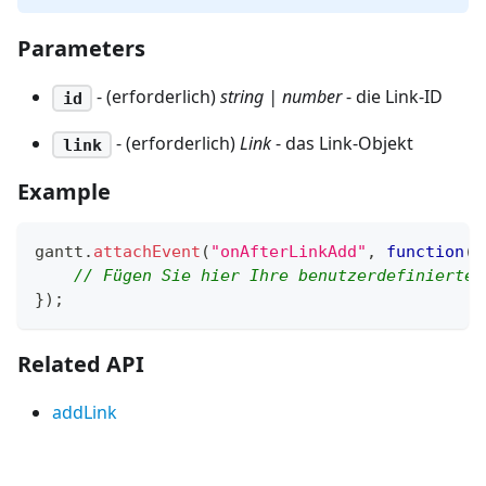
Parameters
- (erforderlich)
string | number
- die Link-ID
id
- (erforderlich)
Link
- das Link-Objekt
link
Example
gantt
.
attachEvent
(
"onAfterLinkAdd"
,
function
(
i
// Fügen Sie hier Ihre benutzerdefinierte 
}
)
;
Related API
addLink