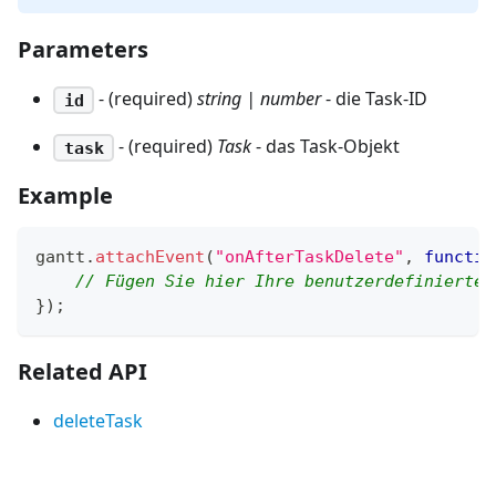
Parameters
- (required)
string | number
- die Task-ID
id
- (required)
Task
- das Task-Objekt
task
Example
gantt
.
attachEvent
(
"onAfterTaskDelete"
,
functio
// Fügen Sie hier Ihre benutzerdefinierte 
}
)
;
Related API
deleteTask