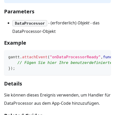
Parameters
- (erforderlich)
Objekt
- das
DataProcessor
DataProcessor-Objekt
Example
gantt
.
attachEvent
(
"onDataProcessorReady"
,
funct
// Fügen Sie hier Ihre benutzerdefinierte 
}
)
;
Details
Sie können dieses Ereignis verwenden, um Handler für
DataProcessor aus dem App-Code hinzuzufügen.