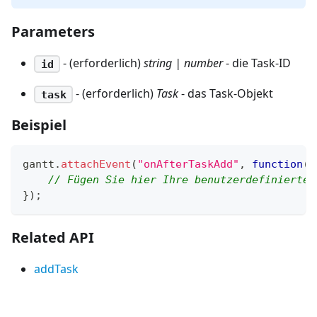
Parameters
- (erforderlich)
string | number
- die Task-ID
id
- (erforderlich)
Task
- das Task-Objekt
task
Beispiel
gantt
.
attachEvent
(
"onAfterTaskAdd"
,
function
(
i
// Fügen Sie hier Ihre benutzerdefinierte 
}
)
;
Related API
addTask