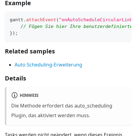
Example
gantt
.
attachEvent
(
"onAutoScheduleCircularLink"
// Fügen Sie hier Ihre benutzerdefinierte 
}
)
;
Related samples
Auto Scheduling-Erweiterung
Details
HINWEIS
Die Methode erfordert das
auto_scheduling
Plugin, das aktiviert werden muss.
Tasks werden nicht geändert, wenn dieses Ereignis