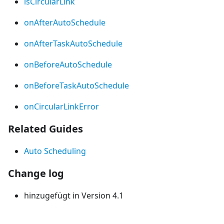
isCircularLink
onAfterAutoSchedule
onAfterTaskAutoSchedule
onBeforeAutoSchedule
onBeforeTaskAutoSchedule
onCircularLinkError
Related Guides
Auto Scheduling
Change log
hinzugefügt in Version 4.1