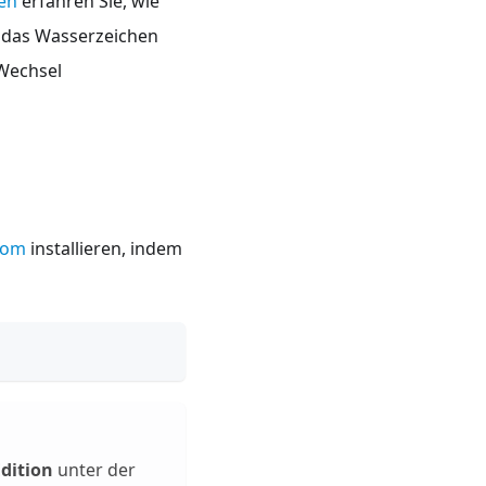
ren
erfahren Sie, wie
d das Wasserzeichen
 Wechsel
com
installieren, indem
dition
unter der