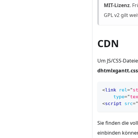
MIT-Lizenz
. F
GPL v2 gilt we
CDN
Um JS/CSS-Dateie
dhtmlxgantt.css
<
link
rel
=
"
s
type
=
"
te
<
script
src
=
Sie finden die vo
einbinden könne