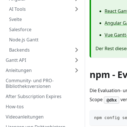
AI Tools
React Gant
Svelte
Angular Ga
Salesforce
Vue Gantt-
Node.js Gantt
Der Rest diese
Backends
Gantt API
Anleitungen
npm - E
Community- und PRO-
Bibliotheksversionen
Die Evaluation- 
After Subscription Expires
Scope
ver
@dhx
How-tos
Videoanleitungen
npm config s