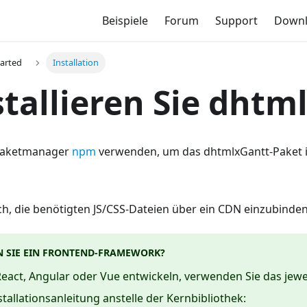
Beispiele
Forum
Support
Down
tarted
Installation
stallieren Sie dhtm
Paketmanager
npm
verwenden, um das dhtmlxGantt-Paket in
ch, die benötigten JS/CSS-Dateien über ein CDN einzubinden
 SIE EIN FRONTEND-FRAMEWORK?
eact, Angular oder Vue entwickeln, verwenden Sie das jew
tallationsanleitung anstelle der Kernbibliothek: