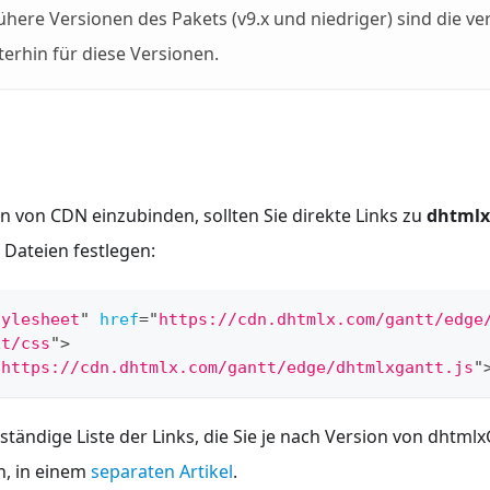
rühere Versionen des Pakets (v9.x und niedriger) sind die ve
iterhin für diese Versionen.
n von CDN einzubinden, sollten Sie direkte Links zu
dhtmlx
Dateien festlegen:
tylesheet
"
href
=
"
https://cdn.dhtmlx.com/gantt/edge
xt/css
"
>
"
https://cdn.dhtmlx.com/gantt/edge/dhtmlxgantt.js
"
llständige Liste der Links, die Sie je nach Version von dhtm
n, in einem
separaten Artikel
.