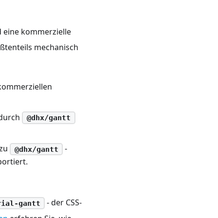
d eine kommerzielle
rößtenteils mechanisch
kommerziellen
durch
@dhx/gantt
 zu
-
@dhx/gantt
ortiert.
- der CSS-
rial-gantt