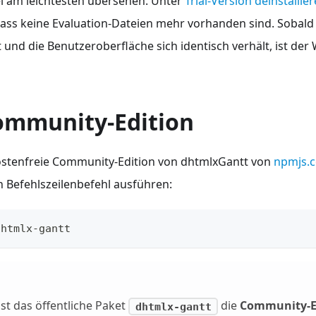
i am leichtesten übersehen. Unter
Trial-Version deinstallie
dass keine Evaluation-Dateien mehr vorhanden sind. Sobal
und die Benutzeroberfläche sich identisch verhält, ist der
ommunity-Edition
ostenfreie Community-Edition von dhtmlxGantt von
npmjs.
n Befehlszeilenbefehl ausführen:
dhtmlx-gantt
ist das öffentliche Paket
die
Community-E
dhtmlx-gantt