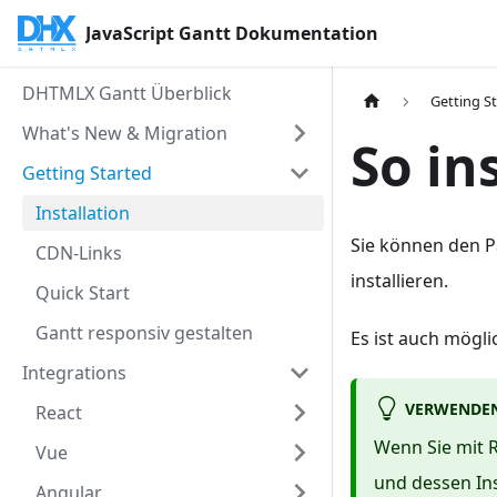
JavaScript Gantt Dokumentation
DHTMLX Gantt Überblick
Getting S
What's New & Migration
So in
Getting Started
Installation
Sie können den 
CDN-Links
installieren.
Quick Start
Gantt responsiv gestalten
Es ist auch mögli
Integrations
VERWENDEN
React
Wenn Sie mit R
Vue
und dessen Ins
Angular