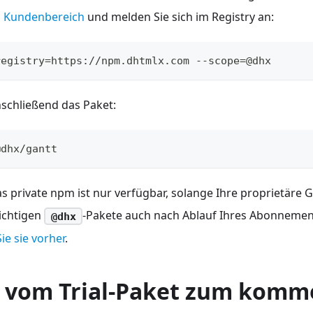
m
Kundenbereich
und melden Sie sich im Registry an:
registry=https://npm.dhtmlx.com --scope=@dhx
anschließend das Paket:
@dhx/gantt
as private npm ist nur verfügbar, solange Ihre proprietäre Ga
ichtigen
-Pakete auch nach Ablauf Ihres Abonnemen
@dhx
ie sie vorher
.
 vom Trial-Paket zum komme