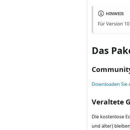
HINWEIS
Für Version 10
Das Pak
Community
Downloaden Sie d
Veraltete 
Die kostenlose E
und älter) bleibe