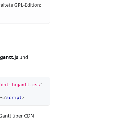
raltete
GPL
-Edition;
gantt.js
und
/dhtmlxgantt.css
"
>
</
script
>
lxGantt über CDN