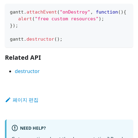
gantt
.
attachEvent
(
"onDestroy"
,
function
(
)
{
alert
(
"free custom resources"
)
;
}
)
;
gantt
.
destructor
(
)
;
Related API
destructor
페이지 편집
NEED HELP?