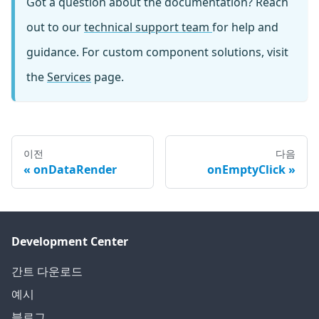
Got a question about the documentation? Reach
out to our
technical support team
for help and
guidance. For custom component solutions, visit
the
Services
page.
이전
다음
onDataRender
onEmptyClick
Development Center
간트 다운로드
예시
블로그