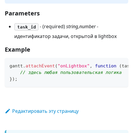
Parameters
- (required)
string,number
-
task_id
идентификатор задачи, открытой в lightbox
Example
gantt
.
attachEvent
(
"onLightbox"
,
function
(
task
// здесь любая пользовательская логика
}
)
;
Редактировать эту страницу