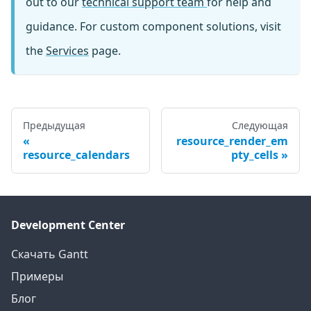
out to our
technical support team
for help and
guidance. For custom component solutions, visit
the
Services
page.
Предыдущая
Следующая
resource_render_em
resource_calendars
pty_cells
Development Center
Скачать Gantt
Примеры
Блог