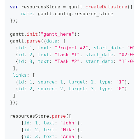
var
 resourcesStore 
=
 gantt
.
createDatastore
(
{
name
:
 gantt
.
config
.
resource_store
}
)
;
gantt
.
init
(
"gantt_here"
)
;
gantt
.
parse
(
{
data
:
[
{
id
:
1
,
text
:
"Project #2"
,
start_date
:
"01-
{
id
:
2
,
text
:
"Task #1"
,
start_date
:
"02-04-
{
id
:
3
,
text
:
"Task #2"
,
start_date
:
"11-04-
]
,
links
:
[
{
id
:
1
,
source
:
1
,
target
:
2
,
type
:
"1"
}
,
{
id
:
2
,
source
:
2
,
target
:
3
,
type
:
"0"
}
]
}
)
;
resourcesStore
.
parse
(
[
{
id
:
1
,
text
:
"John"
}
,
{
id
:
2
,
text
:
"Mike"
}
,
{
id
:
3
,
text
:
"Anna"
}
,