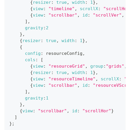
{
resizer
:
true
,
width
:
1
}
,
{
view
:
"timeline"
,
scrollX
:
"scrollHor
{
view
:
"scrollbar"
,
id
:
"scrollVer"
,
g
]
,
gravity
:
2
}
,
{
resizer
:
true
,
width
:
1
}
,
{
config
:
 resourceConfig
,
cols
:
[
{
view
:
"resourceGrid"
,
group
:
"grids"
,
{
resizer
:
true
,
width
:
1
}
,
{
view
:
"resourceTimeline"
,
scrollX
:
"s
{
view
:
"scrollbar"
,
id
:
"resourceVScro
]
,
gravity
:
1
}
,
{
view
:
"scrollbar"
,
id
:
"scrollHor"
}
]
}
;