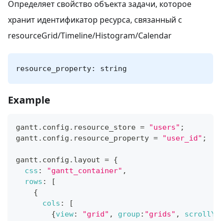
Определяет свойство объекта задачи, которое
хранит идентификатор ресурса, связанный с
resourceGrid/Timeline/Histogram/Calendar
resource_property: string
Example
gantt
.
config
.
resource_store
=
"users"
;
gantt
.
config
.
resource_property
=
"user_id"
;
gantt
.
config
.
layout
=
{
css
:
"gantt_container"
,
rows
:
[
{
cols
:
[
{
view
:
"grid"
,
group
:
"grids"
,
scrollY
: