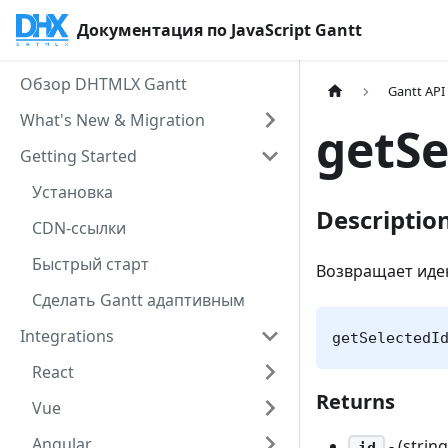
Документация по JavaScript Gantt
Обзор DHTMLX Gantt
Gantt API
What's New & Migration
getSe
Getting Started
Установка
Descriptio
CDN-ссылки
Быстрый старт
Возвращает иде
Сделать Gantt адаптивным
Integrations
getSelectedI
React
Returns
Vue
Angular
- (stri
id