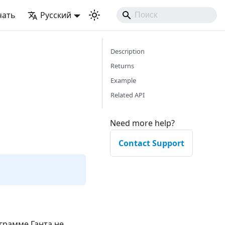
чать
Русский
Description
Returns
Example
Related API
Need more help?
Contact Support
аграмме Ганта не