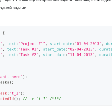
одной задачи
=
{
1"
,
text
:
"Project #1"
,
start_date
:
"01-04-2013"
,
du
1"
,
text
:
"Task #1"
,
start_date
:
"02-04-2013"
,
durat
2"
,
text
:
"Task #2"
,
start_date
:
"11-04-2013"
,
durat
gantt_here"
)
;
tasks
)
;
Task
(
"t_1"
)
;
ectedId
(
)
;
// -> "t_1" /*!*/