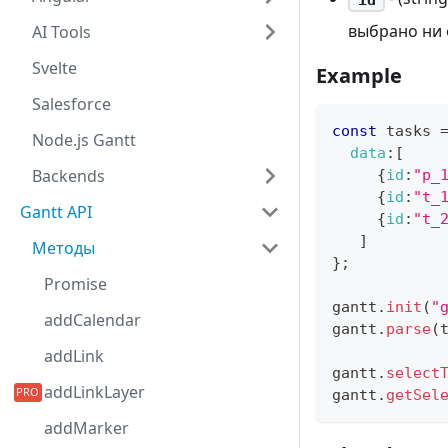
выбрано ни 
AI Tools
Svelte
Example
Salesforce
const
 tasks 
Node.js Gantt
data
:
[
Backends
{
id
:
"p_
{
id
:
"t_
Gantt API
{
id
:
"t_
]
Методы
}
;
Promise
gantt
.
init
(
"
addCalendar
gantt
.
parse
(
addLink
gantt
.
select
addLinkLayer
gantt
.
getSel
addMarker