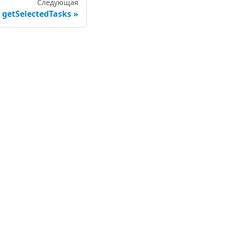
Следующая
getSelectedTasks
омпания
out Us