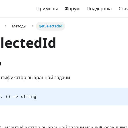
Примеры
Форум
Поддержка
Ска
Методы
getSelectedId
lectedId
n
нтификатор выбранной задачи
d: () => string
ng) - идентификатор выбранной задачи или
null
, если в ди