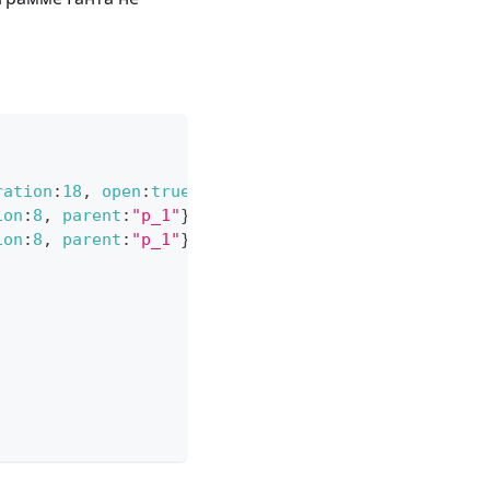
ration
:
18
,
open
:
true
}
,
ion
:
8
,
parent
:
"p_1"
}
,
ion
:
8
,
parent
:
"p_1"
}