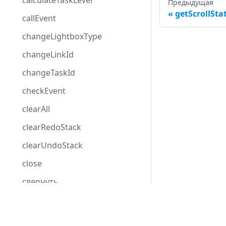
calculateTaskLevel
Предыдущая
getScrollSta
callEvent
changeLightboxType
changeLinkId
changeTaskId
checkEvent
clearAll
clearRedoStack
clearUndoStack
close
свернуть
columnIndexByDate
Development Center
confirm
Скачать Gantt