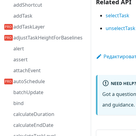
Related API
addShortcut
selectTask
addTask
addTaskLayer
unselectTask
adjustTaskHeightForBaselines
alert
Редактироват
assert
attachEvent
autoSchedule
NEED HELP
batchUpdate
Got a questio
bind
and guidance. 
calculateDuration
calculateEndDate