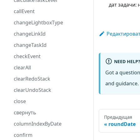
calculateTaskLevel
дат задачи:
callEvent
changeLightboxType
Редактироват
changeLinkId
changeTaskId
checkEvent
NEED HELP
clearAll
Got a questio
clearRedoStack
and guidance. 
clearUndoStack
close
свернуть
Предыдущая
columnIndexByDate
roundDate
confirm