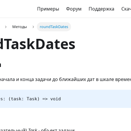
Примеры
Форум
Поддержка
Ска
Методы
roundTaskDates
dTaskDates
n
начала и конца задачи до ближайших дат в шкале време
es: (task: Task) => void
язательный)
Task
- объект задачи