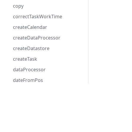
copy
correctTaskWorkTime
createCalendar
createDataProcessor
createDatastore
createTask
dataProcessor
dateFromPos
defined
Development Center
deleteCalendar
Скачать Gantt
deleteLink
Примеры
deleteMarker
Блог