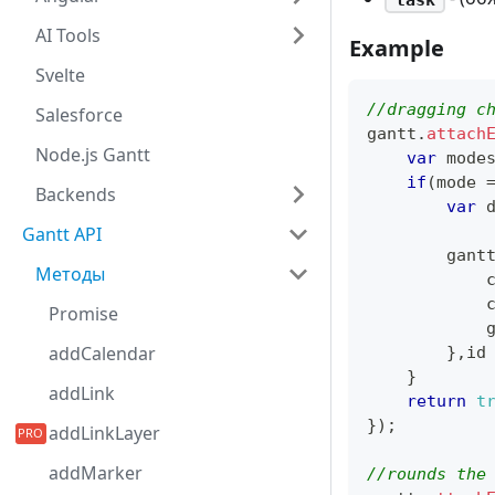
AI Tools
Example
Svelte
//dragging c
Salesforce
gantt
.
attach
Node.js Gantt
var
 mode
if
(
mode 
Backends
var
 
Gantt API
        gant
Методы
            
            
Promise
            
addCalendar
}
,
id
}
addLink
return
t
}
)
;
addLinkLayer
addMarker
//rounds the