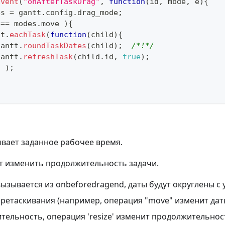
Event
(
"onAfterTaskDrag"
,
function
(
id
,
 mode
,
 e
)
{
es 
=
 gantt
.
config
.
drag_mode
;
 
==
 modes
.
move
)
{
tt
.
eachTask
(
function
(
child
)
{
gantt
.
roundTaskDates
(
child
)
;
/*!*/
gantt
.
refreshTask
(
child
.
id
,
true
)
;
d 
)
;
вает заданное рабочее время.
 изменить продолжительность задачи.
вызывается из onbeforedragend, даты будут округлены с
ретаскивания (например, операция "move" изменит дат
тельность, операция 'resize' изменит продолжительност