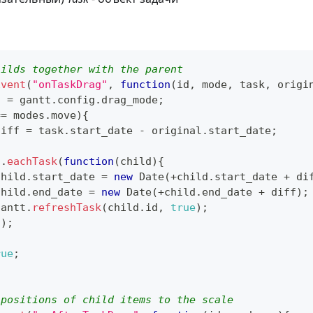
hilds together with the parent
Event
(
"onTaskDrag"
,
function
(
id
,
 mode
,
 task
,
 origi
s 
=
 gantt
.
config
.
drag_mode
;
==
 modes
.
move
)
{
diff 
=
 task
.
start_date
-
 original
.
start_date
;
t
.
eachTask
(
function
(
child
)
{
child
.
start_date
=
new
Date
(
+
child
.
start_date
+
 di
child
.
end_date
=
new
Date
(
+
child
.
end_date
+
 diff
)
;
gantt
.
refreshTask
(
child
.
id
,
true
)
;
 
)
;
rue
;
 positions of child items to the scale