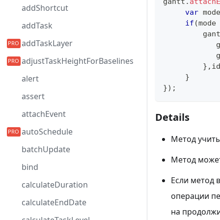
gantt
.
attach
addShortcut
var
 mod
if
(
mode
addTask
         gan
addTaskLayer
            
            
adjustTaskHeightForBaselines
}
,
i
}
alert
}
)
;
assert
attachEvent
Details
autoSchedule
Метод учиты
batchUpdate
Метод может
bind
Если метод 
calculateDuration
операции пе
calculateEndDate
на продолжи