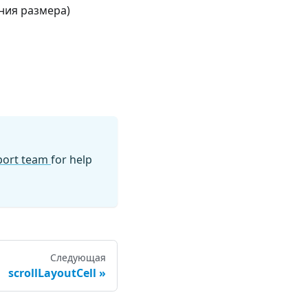
ния размера)
pport team
for help
Следующая
scrollLayoutCell