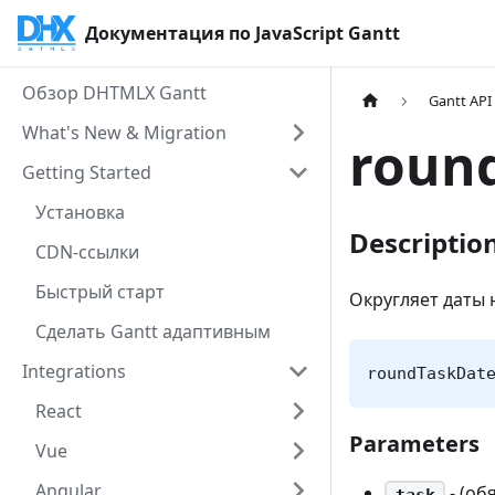
Документация по JavaScript Gantt
Обзор DHTMLX Gantt
Gantt API
What's New & Migration
roun
Getting Started
Установка
Descriptio
CDN-ссылки
Быстрый старт
Округляет даты 
Сделать Gantt адаптивным
Integrations
roundTaskDat
React
Parameters
Vue
Angular
- (об
task