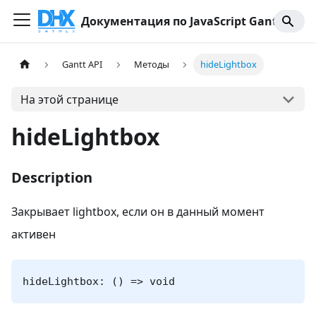
Документация по JavaScript Gantt
Gantt API
Методы
hideLightbox
На этой странице
hideLightbox
Description
Закрывает lightbox, если он в данный момент
активен
hideLightbox: () => void